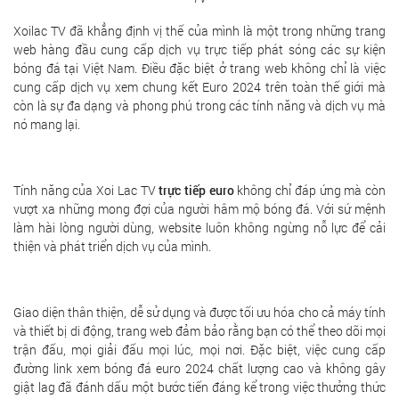
Xoilac TV đã khẳng định vị thế của mình là một trong những trang
web hàng đầu cung cấp dịch vụ trực tiếp phát sóng các sự kiện
bóng đá tại Việt Nam. Điều đặc biệt ở trang web không chỉ là việc
cung cấp dịch vụ xem chung kết Euro 2024 trên toàn thế giới mà
còn là sự đa dạng và phong phú trong các tính năng và dịch vụ mà
nó mang lại.
Tính năng của Xoi Lac TV
trực tiếp euro
không chỉ đáp ứng mà còn
vượt xa những mong đợi của người hâm mộ bóng đá. Với sứ mệnh
làm hài lòng người dùng, website luôn không ngừng nỗ lực để cải
thiện và phát triển dịch vụ của mình.
Giao diện thân thiện, dễ sử dụng và được tối ưu hóa cho cả máy tính
và thiết bị di động, trang web đảm bảo rằng bạn có thể theo dõi mọi
trận đấu, mọi giải đấu mọi lúc, mọi nơi. Đặc biệt, việc cung cấp
đường link xem bóng đá euro 2024 chất lượng cao và không gây
giật lag đã đánh dấu một bước tiến đáng kể trong việc thưởng thức