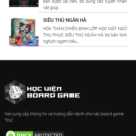
bản được cái tiến, bổ sung các tuyến nhân
vật giúp...
SIÊU THÚ NGÂN HÀ
HÓA THÂN CHIẾN BINH LỚP HỌC MẬT NGỮ
THU PHỤC SIÊU THÚ NGÂN HÀ Do bản tính
nghịch ngợm hiếu...
Nơi cung cấp thông tin và hướng dẫn dành cho các board game
"thủ".