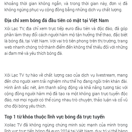
khoảng thời gian không ngắn, và trong thời gian này, đơn vị đã
không ngừng phục vụ cộng đồng bằng những dịch vụ chất lượng.
Địa chỉ xem bóng đá đầu tiên có mặt tại Việt Nam
Xôi Lạc TV, địa chỉ xem trực tiếp euro đầu tiên và độc đáo, đã góp
phần làm thay đổi cách người hâm mộ tận hưởng thể thao, đặc biệt
là bóng đá, tại Việt Nam. Với vai trò tiên phong trên thị trường, trang
web nhanh chóng trở thành điểm đến không thể thiếu đối với những
ai đam mê và yêu thích bóng đá.
Xôi Lạc TV tự hào về chất lượng cao của dịch vụ livestream, mang
đến cho người xem trải nghiệm như thể họ đang ngồi trên khán đài.
Hình ảnh sắc nét, âm thanh sống động và khả năng tương tác với
cộng đồng người hâm mộ đã tạo ra một không gian trực tuyến độc
đáo, nơi mọi người có thể cùng nhau trò chuyện, thảo luận và cổ vũ
cho đội bóng yêu thích.
Top 1 từ khóa thuộc lĩnh vực bóng đá trực tuyến
Xoilac TV đã không ngừng chứng minh sức mạnh của mình trong
lĩnh vực trực tiếp bóng đá euro 2024 tại Việt Nam, duy trì vị thế hàng