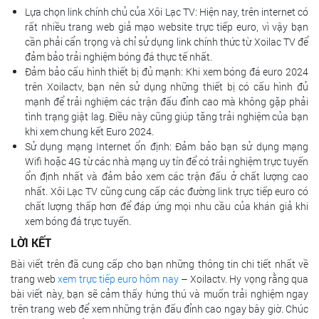
Lựa chọn link chính chủ của Xôi Lạc TV: Hiện nay, trên internet có
rất nhiều trang web giả mạo website trực tiếp euro, vì vậy bạn
cần phải cẩn trọng và chỉ sử dụng link chính thức từ Xoilac TV để
đảm bảo trải nghiệm bóng đá thực tế nhất.
Đảm bảo cấu hình thiết bị đủ mạnh: Khi xem bóng đá euro 2024
trên Xoilactv, bạn nên sử dụng những thiết bị có cấu hình đủ
mạnh để trải nghiệm các trận đấu đỉnh cao mà không gặp phải
tình trạng giật lag. Điều này cũng giúp tăng trải nghiệm của bạn
khi xem chung kết Euro 2024.
Sử dụng mạng Internet ổn định: Đảm bảo bạn sử dụng mạng
Wifi hoặc 4G từ các nhà mạng uy tín để có trải nghiệm trực tuyến
ổn định nhất và đảm bảo xem các trận đấu ở chất lượng cao
nhất. Xôi Lạc TV cũng cung cấp các đường link trực tiếp euro có
chất lượng thấp hơn để đáp ứng mọi nhu cầu của khán giả khi
xem bóng đá trực tuyến.
LỜI KẾT
Bài viết trên đã cung cấp cho bạn những thông tin chi tiết nhất về
trang web
xem trực tiếp euro hôm nay
– Xoilactv. Hy vọng rằng qua
bài viết này, bạn sẽ cảm thấy hứng thú và muốn trải nghiệm ngay
trên trang web để xem những trận đấu đỉnh cao ngay bây giờ. Chúc