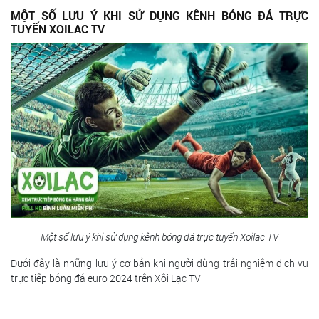
MỘT SỐ LƯU Ý KHI SỬ DỤNG KÊNH BÓNG ĐÁ TRỰC
TUYẾN XOILAC TV
Một số lưu ý khi sử dụng kênh bóng đá trực tuyến Xoilac TV
Dưới đây là những lưu ý cơ bản khi người dùng trải nghiệm dịch vụ
trực tiếp bóng đá euro 2024 trên Xôi Lạc TV: