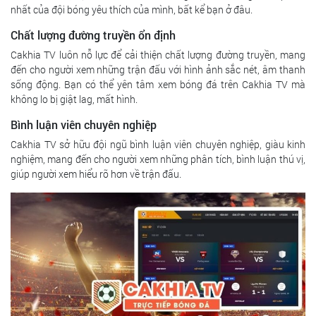
nhất của đội bóng yêu thích của mình, bất kể bạn ở đâu.
Chất lượng đường truyền ổn định
Cakhia TV luôn nỗ lực để cải thiện chất lượng đường truyền, mang
đến cho người xem những trận đấu với hình ảnh sắc nét, âm thanh
sống động. Bạn có thể yên tâm xem bóng đá trên Cakhia TV mà
không lo bị giật lag, mất hình.
Bình luận viên chuyên nghiệp
Cakhia TV sở hữu đội ngũ bình luận viên chuyên nghiệp, giàu kinh
nghiệm, mang đến cho người xem những phân tích, bình luận thú vị,
giúp người xem hiểu rõ hơn về trận đấu.