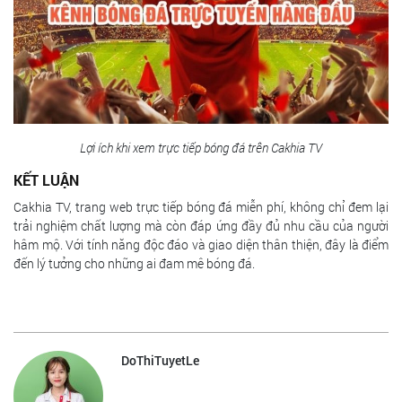
Lợi ích khi xem trực tiếp bóng đá trên Cakhia TV
KẾT LUẬN
Cakhia TV, trang web trực tiếp bóng đá miễn phí, không chỉ đem lại
trải nghiệm chất lượng mà còn đáp ứng đầy đủ nhu cầu của người
hâm mộ. Với tính năng độc đáo và giao diện thân thiện, đây là điểm
đến lý tưởng cho những ai đam mê bóng đá.
DoThiTuyetLe