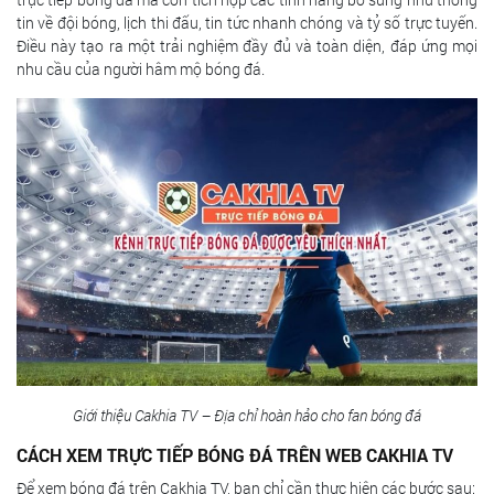
tin về đội bóng, lịch thi đấu, tin tức nhanh chóng và tỷ số trực tuyến.
Điều này tạo ra một trải nghiệm đầy đủ và toàn diện, đáp ứng mọi
nhu cầu của người hâm mộ bóng đá.
Giới thiệu Cakhia TV – Địa chỉ hoàn hảo cho fan bóng đá
CÁCH XEM TRỰC TIẾP BÓNG ĐÁ TRÊN WEB CAKHIA TV
Để xem bóng đá trên Cakhia TV, bạn chỉ cần thực hiện các bước sau: