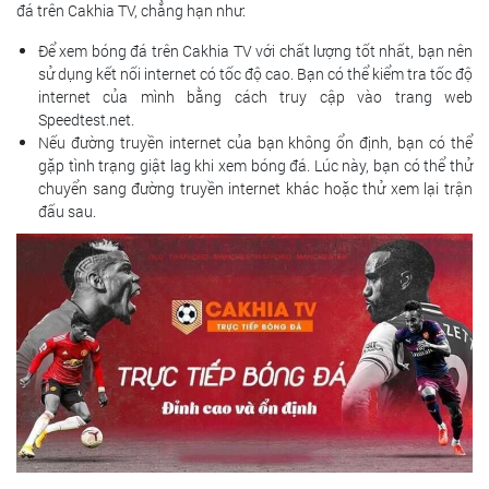
đá trên Cakhia TV, chẳng hạn như:
Để xem bóng đá trên Cakhia TV với chất lượng tốt nhất, bạn nên
sử dụng kết nối internet có tốc độ cao. Bạn có thể kiểm tra tốc độ
internet của mình bằng cách truy cập vào trang web
Speedtest.net.
Nếu đường truyền internet của bạn không ổn định, bạn có thể
gặp tình trạng giật lag khi xem bóng đá. Lúc này, bạn có thể thử
chuyển sang đường truyền internet khác hoặc thử xem lại trận
đấu sau.