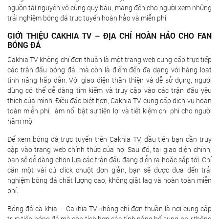
nguồn tài nguyên vô cùng quý báu, mang đến cho người xem những
trải nghiệm bóng đá trực tuyến hoàn hảo và miễn phí.
GIỚI THIỆU CAKHIA TV – ĐỊA CHỈ HOÀN HẢO CHO FAN
BÓNG ĐÁ
Cakhia TV không chỉ đơn thuần là một trang web cung cấp trực tiếp
các trận đấu bóng đá, mà còn là điểm đến đa dạng với hàng loạt
tính năng hấp dẫn. Với giao diện thân thiện và dễ sử dụng, người
dùng có thể dễ dàng tìm kiếm và truy cập vào các trận đấu yêu
thích của mình. Điều đặc biệt hơn, Cakhia TV cung cấp dịch vụ hoàn
toàn miễn phí, làm nổi bật sự tiện lợi và tiết kiệm chi phí cho người
hâm mộ.
Để xem bóng đá trực tuyến trên Cakhia TV, đầu tiên bạn cần truy
cập vào trang web chính thức của họ. Sau đó, tại giao diện chính,
bạn sẽ dễ dàng chọn lựa các trận đấu đang diễn ra hoặc sắp tới. Chỉ
cần một vài cú click chuột đơn giản, bạn sẽ được đưa đến trải
nghiệm bóng đá chất lượng cao, không giật lag và hoàn toàn miễn
phí.
Bóng đá cà khịa – Cakhia TV không chỉ đơn thuần là nơi cung cấp
trực tiếp bóng đá mà còn tích hợp các tính năng bổ sung như thông