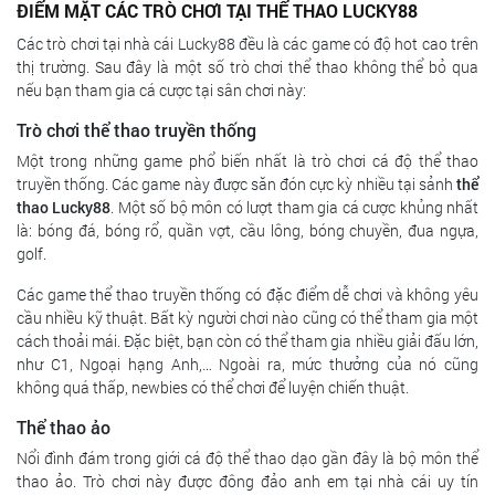
ĐIỂM MẶT CÁC TRÒ CHƠI TẠI THỂ THAO LUCKY88
Các trò chơi tại nhà cái Lucky88 đều là các game có độ hot cao trên
thị trường. Sau đây là một số trò chơi thể thao không thể bỏ qua
nếu bạn tham gia cá cược tại sân chơi này:
Trò chơi thể thao truyền thống
Một trong những game phổ biến nhất là trò chơi cá độ thể thao
truyền thống. Các game này được săn đón cực kỳ nhiều tại sảnh
thể
thao Lucky88
. Một số bộ môn có lượt tham gia cá cược khủng nhất
là: bóng đá, bóng rổ, quần vợt, cầu lông, bóng chuyền, đua ngựa,
golf.
Các game thể thao truyền thống có đặc điểm dễ chơi và không yêu
cầu nhiều kỹ thuật. Bất kỳ người chơi nào cũng có thể tham gia một
cách thoải mái. Đặc biệt, bạn còn có thể tham gia nhiều giải đấu lớn,
như C1, Ngoại hạng Anh,… Ngoài ra, mức thưởng của nó cũng
không quá thấp, newbies có thể chơi để luyện chiến thuật.
Thể thao ảo
Nổi đình đám trong giới cá độ thể thao dạo gần đây là bộ môn thể
thao ảo. Trò chơi này được đông đảo anh em tại nhà cái uy tín