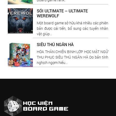
SÓI ULTIMATE – ULTIMATE
WEREWOLF
Một board game sở hữu khá nhiều các phiên
bản được cái tiến, bổ sung các tuyến nhân
vật giúp...
SIÊU THÚ NGÂN HÀ
HÓA THÂN CHIẾN BINH LỚP HỌC MẬT NGỮ
THU PHỤC SIÊU THÚ NGÂN HÀ Do bản tính
nghịch ngợm hiếu...