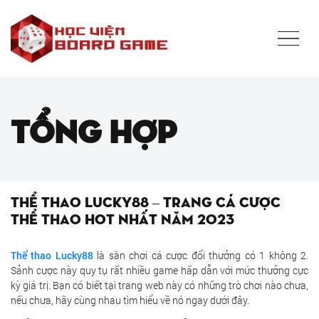
Tổng hợp
Thể thao Lucky88 – Trang cá cược
thể thao hot nhất năm 2023
Thể thao Lucky88
là sân chơi cá cược đổi thưởng có 1 không 2.
Sảnh cược này quy tụ rất nhiều game hấp dẫn với mức thưởng cực
kỳ giá trị. Bạn có biết tại trang web này có những trò chơi nào chưa,
nếu chưa, hãy cùng nhau tìm hiểu về nó ngay dưới đây.