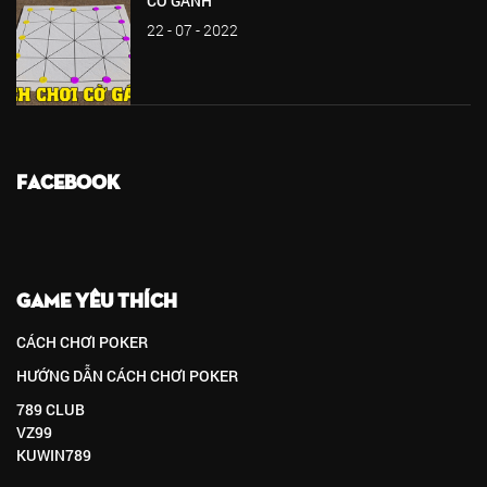
CỜ GÁNH
22 - 07 - 2022
FACEBOOK
GAME YÊU THÍCH
CÁCH CHƠI POKER
HƯỚNG DẪN CÁCH CHƠI POKER
789 CLUB
VZ99
KUWIN789