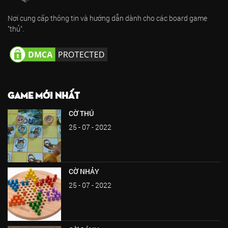
Nơi cung cấp thông tin và hướng dẫn dành cho các board game
"thủ".
GAME MỚI NHẤT
CỜ THÚ
25 - 07 - 2022
CỜ NHẢY
25 - 07 - 2022