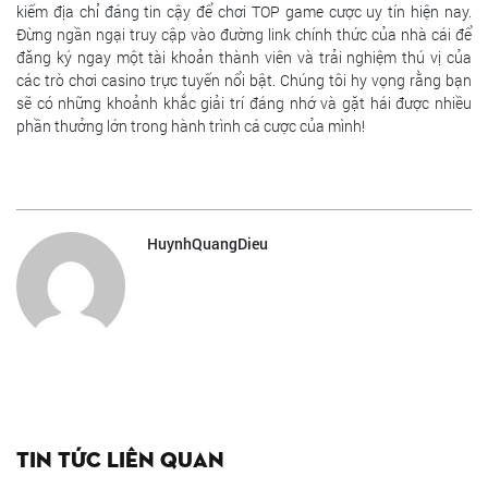
kiếm địa chỉ đáng tin cậy để chơi TOP game cược uy tín hiện nay.
Đừng ngần ngại truy cập vào đường link chính thức của nhà cái để
đăng ký ngay một tài khoản thành viên và trải nghiệm thú vị của
các trò chơi casino trực tuyến nổi bật. Chúng tôi hy vọng rằng bạn
sẽ có những khoảnh khắc giải trí đáng nhớ và gặt hái được nhiều
phần thưởng lớn trong hành trình cá cược của mình!
HuynhQuangDieu
Tin tức liên quan