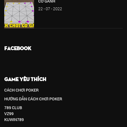
CỜ GÁNH
22 - 07 - 2022
FACEBOOK
GAME YÊU THÍCH
CÁCH CHƠI POKER
HƯỚNG DẪN CÁCH CHƠI POKER
789 CLUB
VZ99
KUWIN789