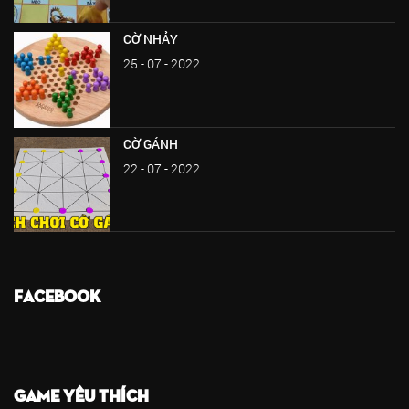
CỜ NHẢY
25 - 07 - 2022
CỜ GÁNH
22 - 07 - 2022
FACEBOOK
GAME YÊU THÍCH