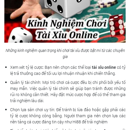
Những kinh nghiệm quan trọng khi chơi tài xỉu được bật mí từ các chuyên
gia
Xem xét tỷ lệ cược: Bạn nên chọn các thể loại
tài xỉu online
có tỷ
lệ trả thưởng cao để tối ưu lợi nhuận nhuận khi chiến thắng.
Quản lý tài chính: Mọi trò chơi cá cược đều bị chi phối bởi yếu tố
may mắn. Việc quản lý tài chính sẽ giúp bạn tránh được những
rủi ro không cần thiết. Hãy đặt mức cược hợp để có thể tham gia
trải nghiệm lâu dài.
Chọn lựa sân chơi uy tín: Để tránh bị lừa đảo hoặc gặp phải các
tỷ lệ cược không công bằng. Người tham gia nên chọn lựa các
nền tảng cá cược đáng tin cậy như Hi88 để trải nghiệm