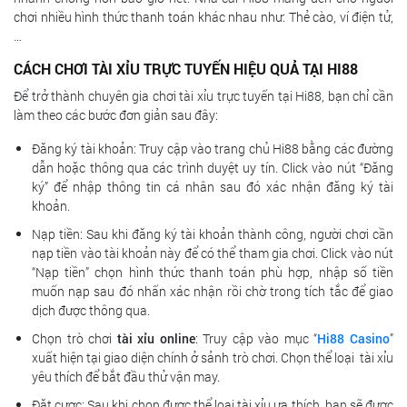
chơi nhiều hình thức thanh toán khác nhau như: Thẻ cào, ví điện tử,
…
CÁCH CHƠI TÀI XỈU TRỰC TUYẾN HIỆU QUẢ TẠI HI88
Để trở thành chuyên gia chơi tài xỉu trực tuyến tại Hi88, bạn chỉ cần
làm theo các bước đơn giản sau đây:
Đăng ký tài khoản: Truy cập vào trang chủ Hi88 bằng các đường
dẫn hoặc thông qua các trình duyệt uy tín. Click vào nút “Đăng
ký” để nhập thông tin cá nhân sau đó xác nhận đăng ký tài
khoản.
Nạp tiền: Sau khi đăng ký tài khoản thành công, người chơi cần
nạp tiền vào tài khoản này để có thể tham gia chơi. Click vào nút
“Nạp tiền” chọn hình thức thanh toán phù hợp, nhập số tiền
muốn nạp sau đó nhấn xác nhận rồi chờ trong tích tắc để giao
dịch được thông qua.
Chọn trò chơi
tài xỉu online
: Truy cập vào mục “
Hi88 Casino
”
xuất hiện tại giao diện chính ở sảnh trò chơi. Chọn thể loại tài xỉu
yêu thích để bắt đầu thử vận may.
Đặt cược: Sau khi chọn được thể loại tài xỉu ưa thích, bạn sẽ được