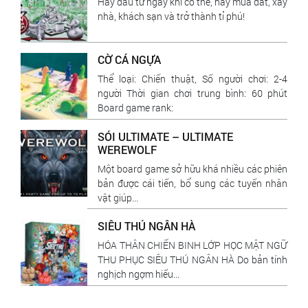
Hãy đầu tư ngay khi có thể, hãy mua đất, xây
nhà, khách sạn và trở thành tỉ phú!
CỜ CÁ NGỰA
Thể loại: Chiến thuật, Số người chơi: 2-4
người Thời gian chơi trung bình: 60 phút
Board game rank:
SÓI ULTIMATE – ULTIMATE
WEREWOLF
Một board game sở hữu khá nhiều các phiên
bản được cái tiến, bổ sung các tuyến nhân
vật giúp...
SIÊU THÚ NGÂN HÀ
HÓA THÂN CHIẾN BINH LỚP HỌC MẬT NGỮ
THU PHỤC SIÊU THÚ NGÂN HÀ Do bản tính
nghịch ngợm hiếu...