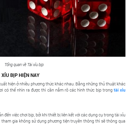
Tổng quan về Tài xỉu bịp
 XỈU BỊP HIỆN NAY
à xuất hiện ở nhiều phương thức khác nhau. Bằng những thủ thuật khác
hơi có thể nhìn ra được thì cần nắm rõ các hình thức bịp trong
tài xỉu
 đến việc chơi bịp, bởi khi thiết bị liên kết với các dụng cụ trong tài xỉu
ời tham gia không sử dụng phương tiện truyền thông thì sẽ thông qua