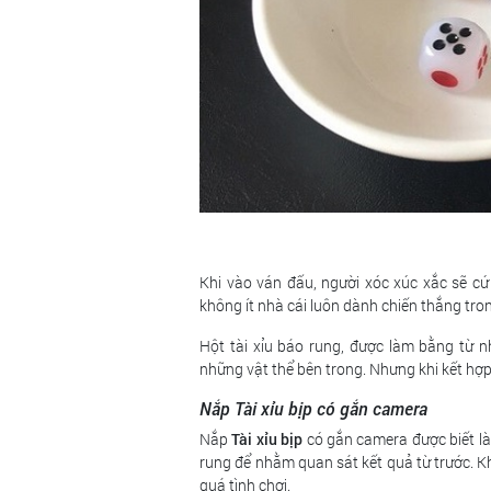
Khi vào ván đấu, người xóc xúc xắc sẽ cứ
không ít nhà cái luôn dành chiến thắng tron
Hột tài xỉu báo rung, được làm bằng từ n
những vật thể bên trong. Nhưng khi kết hợp
Nắp Tài xỉu bịp có gắn camera
Nắp
Tài xỉu bịp
có gắn camera được biết là 
rung để nhằm quan sát kết quả từ trước. Khi
quá tình chơi.