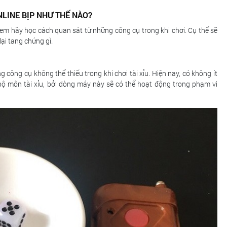
NLINE BỊP NHƯ THẾ NÀO?
em hãy học cách quan sát từ những công cụ trong khi chơi. Cụ thể sẽ
lại tang chứng gì.
công cụ không thể thiếu trong khi chơi tài xỉu. Hiện nay, có không ít
ộ môn tài xỉu, bởi dòng máy này sẽ có thể hoạt động trong phạm vi