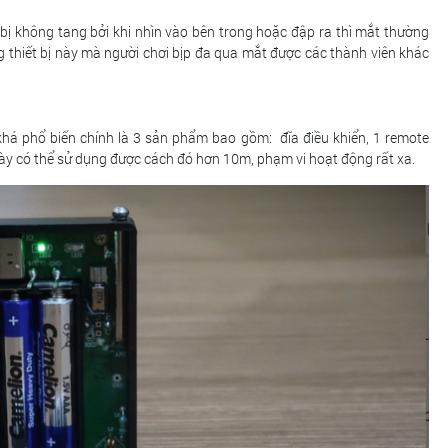
 bị không tang bởi khi nhìn vào bên trong hoặc đập ra thì mắt thường
g thiết bị này mà người chơi bịp đa qua mắt được các thành viên khác
 khá phổ biến chính là 3 sản phẩm ba
o gồm: đĩa điều khiển, 1 remote
ị này có thể sử dụng được cách đó hơn 10m, phạm vi hoạt động rất xa.