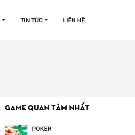
C
TIN TỨC
LIÊN HỆ
Game quan tâm nhất
POKER