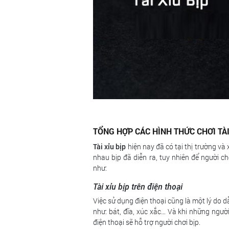
TỔNG HỢP CÁC HÌNH THỨC CHƠI TÀI
Tài xỉu bịp
hiện nay đã có tại thị trường v
nhau bịp đã diễn ra, tuy nhiên để người c
như:
Tài xỉu bịp trên điện thoại
Việc sử dụng điện thoại cũng là một lý do dẫn
như: bát, đĩa, xúc xắc… Và khi những ngư
điện thoại sẽ hỗ trợ người chơi bịp.