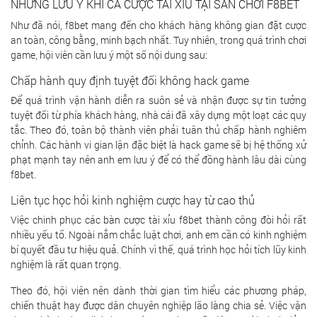
NHỮNG LƯU Ý KHI CÁ CƯỢC TÀI XỈU TẠI SÂN CHƠI F8BET
Như đã nói, f8bet mang đến cho khách hàng không gian đặt cược
an toàn, công bằng, minh bạch nhất. Tuy nhiên, trong quá trình chơi
game, hội viên cần lưu ý một số nội dung sau:
Chấp hành quy định tuyệt đối không hack game
Để quá trình vận hành diễn ra suôn sẻ và nhận được sự tin tưởng
tuyệt đối từ phía khách hàng, nhà cái đã xây dựng một loạt các quy
tắc. Theo đó, toàn bộ thành viên phải tuân thủ chấp hành nghiêm
chỉnh. Các hành vi gian lận đặc biệt là hack game sẽ bị hệ thống xử
phạt mạnh tay nên anh em lưu ý để có thể đồng hành lâu dài cùng
f8bet.
Liên tục học hỏi kinh nghiệm cược hay từ cao thủ
Việc chinh phục các bàn cược tài xỉu f8bet thành công đòi hỏi rất
nhiều yếu tố. Ngoài nắm chắc luật chơi, anh em cần có kinh nghiệm
bí quyết đầu tư hiệu quả. Chính vì thế, quá trình học hỏi tích lũy kinh
nghiệm là rất quan trọng.
Theo đó, hội viên nên dành thời gian tìm hiểu các phương pháp,
chiến thuật hay được dân chuyên nghiệp lão làng chia sẻ. Việc vận