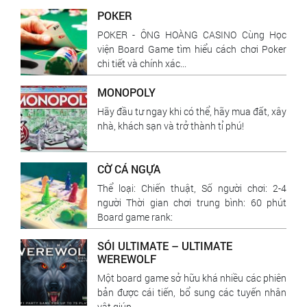
POKER
POKER - ÔNG HOÀNG CASINO Cùng Học
viện Board Game tìm hiểu cách chơi Poker
chi tiết và chính xác...
MONOPOLY
Hãy đầu tư ngay khi có thể, hãy mua đất, xây
nhà, khách sạn và trở thành tỉ phú!
CỜ CÁ NGỰA
Thể loại: Chiến thuật, Số người chơi: 2-4
người Thời gian chơi trung bình: 60 phút
Board game rank:
SÓI ULTIMATE – ULTIMATE
WEREWOLF
Một board game sở hữu khá nhiều các phiên
bản được cái tiến, bổ sung các tuyến nhân
vật giúp...