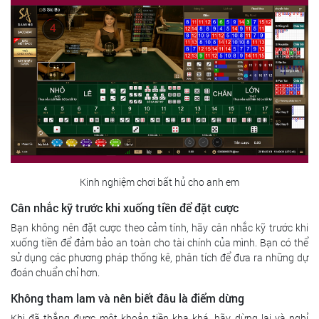
Kinh nghiệm chơi bất hủ cho anh em
Cân nhắc kỹ trước khi xuống tiền để đặt cược
Bạn không nên đặt cược theo cảm tính, hãy cân nhắc kỹ trước khi
xuống tiền để đảm bảo an toàn cho tài chính của mình. Bạn có thể
sử dụng các phương pháp thống kê, phân tích để đưa ra những dự
đoán chuẩn chỉ hơn.
Không tham lam và nên biết đâu là điểm dừng
Khi đã thắng được một khoản tiền kha khá, hãy dừng lại và nghỉ