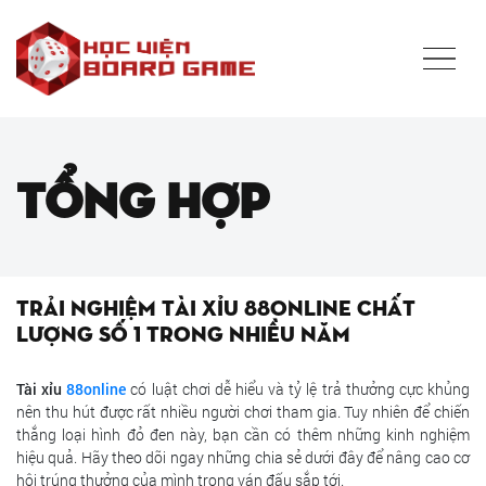
Tổng hợp
Trải nghiệm tài xỉu 88online chất
lượng số 1 trong nhiều năm
Tài xỉu
88online
có luật chơi dễ hiểu và tỷ lệ trả thưởng cực khủng
nên thu hút được rất nhiều người chơi tham gia. Tuy nhiên để chiến
thắng loại hình đỏ đen này, bạn cần có thêm những kinh nghiệm
hiệu quả. Hãy theo dõi ngay những chia sẻ dưới đây để nâng cao cơ
hội trúng thưởng của mình trong ván đấu sắp tới.