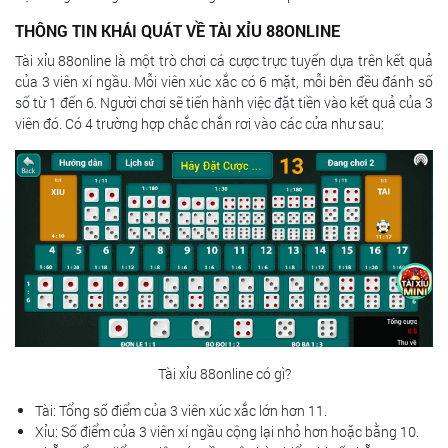
THÔNG TIN KHÁI QUÁT VỀ TÀI XỈU 88ONLINE
Tài xỉu 88online là một trò chơi cá cược trực tuyến dựa trên kết quả
của 3 viên xí ngầu. Mỗi viên xúc xắc có 6 mặt, mỗi bên đều đánh số
số từ 1 đến 6. Người chơi sẽ tiến hành việc đặt tiền vào kết quả của 3
viên đó. Có 4 trường hợp chắc chắn rơi vào các cửa như sau:
Tài xỉu 88online có gì?
Tài: Tổng số điểm của 3 viên xúc xắc lớn hơn 11.
Xỉu: Số điểm của 3 viên xí ngầu cộng lại nhỏ hơn hoặc bằng 10.