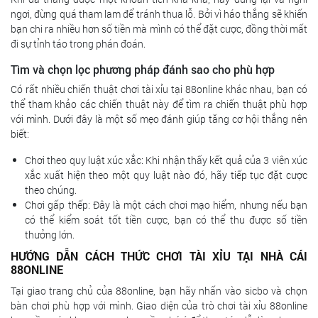
ngơi, đừng quá tham lam để tránh thua lỗ. Bởi vì háo thắng sẽ khiến
bạn chi ra nhiều hơn số tiền mà mình có thể đặt cược, đồng thời mất
đi sự tỉnh táo trong phán đoán.
Tìm và chọn lọc phương pháp đánh sao cho phù hợp
Có rất nhiều chiến thuật chơi tài xỉu tại 88online khác nhau, bạn có
thể tham khảo các chiến thuật này để tìm ra chiến thuật phù hợp
với mình. Dưới đây là một số mẹo đánh giúp tăng cơ hội thắng nên
biết:
Chơi theo quy luật xúc xắc: Khi nhận thấy kết quả của 3 viên xúc
xắc xuất hiện theo một quy luật nào đó, hãy tiếp tục đặt cược
theo chúng.
Chơi gấp thếp: Đây là một cách chơi mạo hiểm, nhưng nếu bạn
có thể kiểm soát tốt tiền cược, bạn có thể thu được số tiền
thưởng lớn.
HƯỚNG DẪN CÁCH THỨC CHƠI TÀI XỈU TẠI NHÀ CÁI
88ONLINE
Tại giao trang chủ của 88online, bạn hãy nhấn vào sicbo và chọn
bàn chơi phù hợp với mình. Giao diện của trò chơi tài xỉu 88online