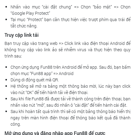
Nhấn vào mục “cài đặt chung” => Chọn “bảo mật” => Chọn
“Google Play Protect”
Tại mục “Protect” bạn cần thực hiện việc trượt phím qua trái để
tắt chức năng.
Truy cập link tải
Bạn truy cập vào trang web => Click link vào điện thoại Android để
không truy cập vào link ảo sẽ nhiễm virus và thực hiện theo quy
trình sau:
Chọn ứng dụng Fun88 trên Android để mở app. Sau đó, bạn bấm
chọn mục “Fun88 app” => Android
Dùng di động quét mã QR.
Hệ thống sẽ mở ra bảng một thông báo mời, lúc này bạn click
vào nút “OK” để tiến hành tải về điện thoại.
Sau khi file Fun88 đã được tải về thành công trên điện thoại, bạn
nhấn vào nút “mở”, sau đó nhấn ô “cài đặt” để tiến hành cài đặt.
Sau khi hoàn tất quá trình thì sẽ có một bảng thông báo hiển thị
ngay trên màn hình điện thoại để thông báo kết quả đã thành
công.
Mở ứng dụng và đăng nhập app Fun88 để cược