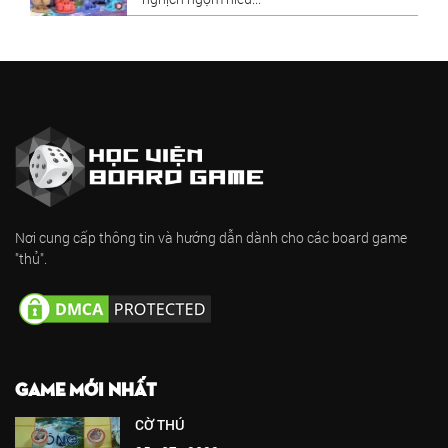
Nơi cung cấp thông tin và hướng dẫn dành cho các board game
"thủ".
GAME MỚI NHẤT
CỜ THÚ