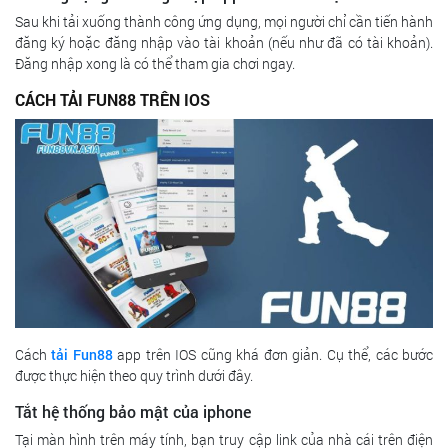
Sau khi tải xuống thành công ứng dụng, mọi người chỉ cần tiến hành
đăng ký hoặc đăng nhập vào tài khoản (nếu như đã có tài khoản).
Đăng nhập xong là có thể tham gia chơi ngay.
CÁCH TẢI FUN88 TRÊN IOS
Cách
tải Fun88
app trên IOS cũng khá đơn giản. Cụ thể, các bước
được thực hiện theo quy trình dưới đây.
Tắt hệ thống bảo mật của iphone
Tại màn hình trên máy tính, bạn truy cập link của nhà cái trên điện