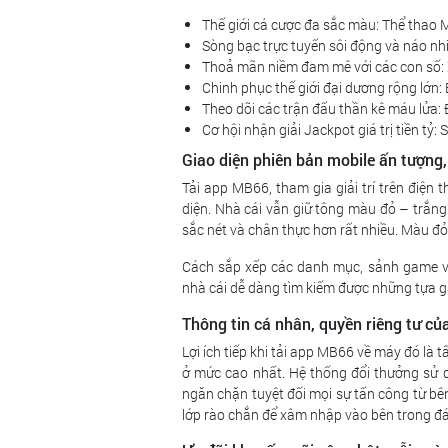
Thế giới cá cược đa sắc màu: Thể thao
Sòng bạc trực tuyến sôi động và náo nhi
Thoả mãn niềm đam mê với các con số: 
Chinh phục thế giới đại dương rộng lớn:
Theo dõi các trận đấu thần kê máu lửa: 
Cơ hội nhận giải Jackpot giá trị tiền tỷ:
Giao diện phiên bản mobile ấn tượng
Tải app MB66, tham gia giải trí trên điện
diện. Nhà cái vẫn giữ tông màu đỏ – trắng
sắc nét và chân thực hơn rất nhiều. Màu đỏ 
Cách sắp xếp các danh mục, sảnh game và 
nhà cái dễ dàng tìm kiếm được những tựa g
Thông tin cá nhân, quyền riêng tư c
Lợi ích tiếp khi tải app MB66 về máy đó là 
ở mức cao nhất. Hệ thống đổi thưởng sử d
ngăn chặn tuyệt đối mọi sự tấn công từ b
lớp rào chắn để xâm nhập vào bên trong đ