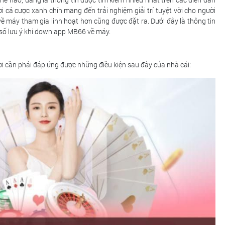
i cá cược xanh chín mang đến trải nghiệm giải trí tuyệt vời cho người
về máy tham gia linh hoạt hơn cũng được đặt ra. Dưới đây là thông tin
 số lưu ý khi down app MB66 về máy.
ơi cần phải đáp ứng được những điều kiện sau đây của nhà cái: