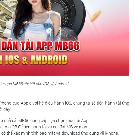
tải app MB66 chi tiết cho IOS và Android
Phone của Apple với hệ điều hành iOS, chúng ta sẽ tiến hành tải ứng
ới đây:
do nhà cái MB66 cung cấp, lựa chọn mục tải App.
uét mã QR để tiến hành tải và cài đặt MB về máy.
để có thể xác minh tính bảo mật và download ứng dụng về iPhone.