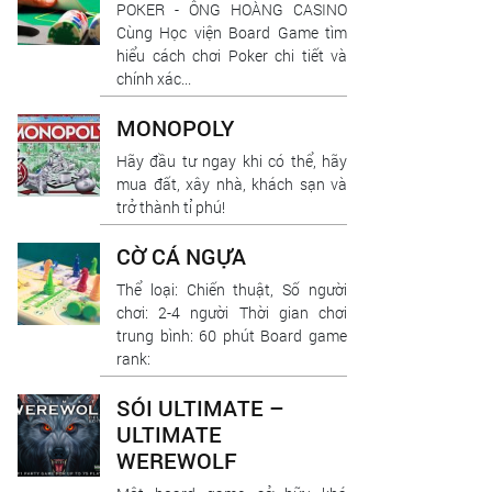
POKER - ÔNG HOÀNG CASINO
Cùng Học viện Board Game tìm
hiểu cách chơi Poker chi tiết và
chính xác...
MONOPOLY
Hãy đầu tư ngay khi có thể, hãy
mua đất, xây nhà, khách sạn và
trở thành tỉ phú!
CỜ CÁ NGỰA
Thể loại: Chiến thuật, Số người
chơi: 2-4 người Thời gian chơi
trung bình: 60 phút Board game
rank:
SÓI ULTIMATE –
ULTIMATE
WEREWOLF