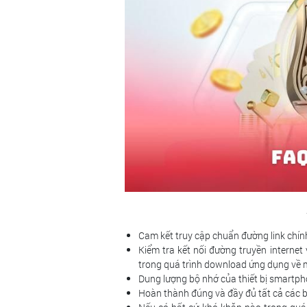
Cam kết truy cập chuẩn đường link chí
Kiểm tra kết nối đường truyền internet
trong quá trình download ứng dụng về 
Dung lượng bộ nhớ của thiết bị smartph
Hoàn thành đúng và đầy đủ tất cả các b