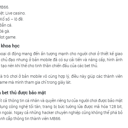
 MB66.
ệt: Live casino.
Xổ số – lô đề.
 Bắn cá.
Đá gà.
 Slot game.
, khoa học
 thoại di động mang đến ấn tượng mạnh cho người chơi ở thiết kế giao
 chủ đạo nhưng ở bản mobile đã có sự cải tiến và nâng cấp, hình ảnh
tạo nên khí thế cho tinh thần chiến đấu của các bet thủ.
trò chơi ở bản mobile vô cùng hợp lý, điều này giúp các thành viên
ame mà mình tham gia chỉ trong giây lát.
ủa bet thủ được bảo mật
tất cả thông tin cá nhân và quyền riêng tư của người chơi được bảo mật
ụng công nghệ tối tân, trang bị bức tường lửa được mã hóa 128 bit,
ên ngoài. Ngay cả những hacker chuyên nghiệp cũng không thể phá bỏ
ánh cắp thông tin thành viên MB66.