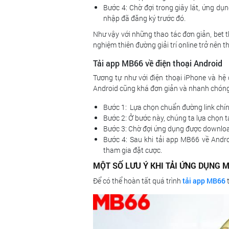
Bước 4: Chờ đợi trong giây lát, ứng dụ
nhập đã đăng ký trước đó.
Như vậy với những thao tác đơn giản, bet t
nghiệm thiên đường giải trí online trở nên t
Tải app MB66 về điện thoại Android
Tương tự như với điện thoại iPhone và hệ
Android cũng khá đơn giản và nhanh chóng,
Bước 1: Lựa chọn chuẩn đường link chín
Bước 2: Ở bước này, chúng ta lựa chọn t
Bước 3: Chờ đợi ứng dụng được downloa
Bước 4: Sau khi tải app MB66 về Andr
tham gia đặt cược.
MỘT SỐ LƯU Ý KHI TẢI ỨNG DỤNG 
Để có thể hoàn tất quá trình
tải app MB66
t