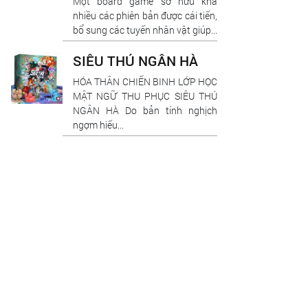
Một board game sở hữu khá
nhiều các phiên bản được cái tiến,
bổ sung các tuyến nhân vật giúp...
SIÊU THÚ NGÂN HÀ
HÓA THÂN CHIẾN BINH LỚP HỌC
MẬT NGỮ THU PHỤC SIÊU THÚ
NGÂN HÀ Do bản tính nghịch
ngợm hiếu...