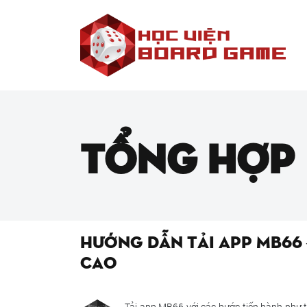
Tổng hợp
Hướng Dẫn Tải App MB66 
Cao
Tải app MB66 với các bước tiến hành như t