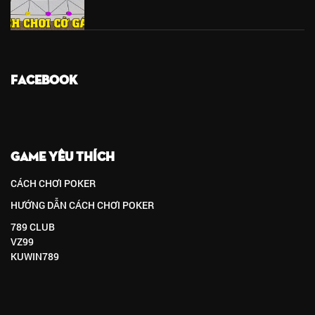
FACEBOOK
GAME YÊU THÍCH
CÁCH CHƠI POKER
HƯỚNG DẪN CÁCH CHƠI POKER
789 CLUB
VZ99
KUWIN789