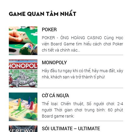
Game quan tâm nhất
POKER
POKER - ÔNG HOÀNG CASINO Cùng Học
viện Board Game tìm hiểu cách chơi Poker
chi tiết và chính xác...
MONOPOLY
Hãy đầu tư ngay khi có thể, hãy mua đất, xây
nhà, khách sạn và trở thành tỉ phú!
CỜ CÁ NGỰA
Thể loại: Chiến thuật, Số người chơi: 2-4
người Thời gian chơi trung bình: 60 phút
Board game rank:
SÓI ULTIMATE – ULTIMATE