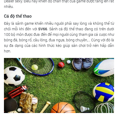
Dealer sexy. Điều này khiến độ chân thật của game được tăng lên rất
nhiều.
Cá độ thể thao
Đây là sảnh game khiến nhiều người phải say lòng và không thể từ
chối mỗi khi đến với
SV66
. Sảnh cá độ thể thao đang có trên dưới
100 bộ môn được đưa đến để mọi người cùng tham gia cá cược như
bóng đá, bóng rổ, cầu lông, đua ngựa, bóng chuyền,… Cùng với đó là
sự đa dạng của các hình thức kèo giúp sân chơi trở nên hấp dẫn
hơn.