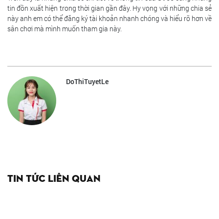
tin đồn xuất hiện trong thời gian gần đây. Hy vọng với những chia sẻ
này anh em có thể đăng ký tài khoản nhanh chóng và hiểu rõ hơn về
sân chơi mà mình muốn tham gia này.
DoThiTuyetLe
Tin tức liên quan