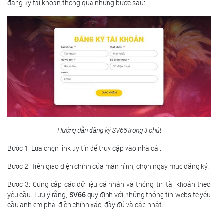
đăng ký tài khoản thông qua những bước sau:
Hướng dẫn đăng ký SV66 trong 3 phút
Bước 1: Lựa chọn link uy tín để truy cập vào nhà cái.
Bước 2: Trên giao diện chính của màn hình, chọn ngay mục đăng ký.
Bước 3: Cung cấp các dữ liệu cá nhân và thông tin tài khoản theo
yêu cầu. Lưu ý rằng,
SV66
quy định với những thông tin website yêu
cầu anh em phải điền chính xác, đầy đủ và cập nhật.