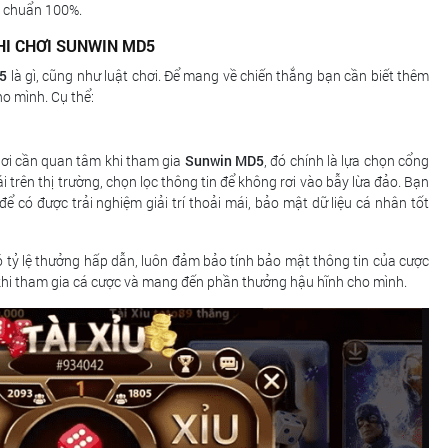
ả chuẩn 100%.
HI CHƠI SUNWIN MD5
D5
là gì, cũng như luật chơi. Để mang về chiến thắng bạn cần biết thêm
ho mình. Cụ thể:
ơi cần quan tâm khi tham gia
Sunwin MD5
, đó chính là lựa chọn cổng
 trên thị trường, chọn lọc thông tin để không rơi vào bẫy lừa đảo. Bạn
để có được trải nghiệm giải trí thoải mái, bảo mật dữ liệu cá nhân tốt
ó tỷ lệ thưởng hấp dẫn, luôn đảm bảo tính bảo mật thông tin của cược
 khi tham gia cá cược và mang đến phần thưởng hậu hĩnh cho mình.