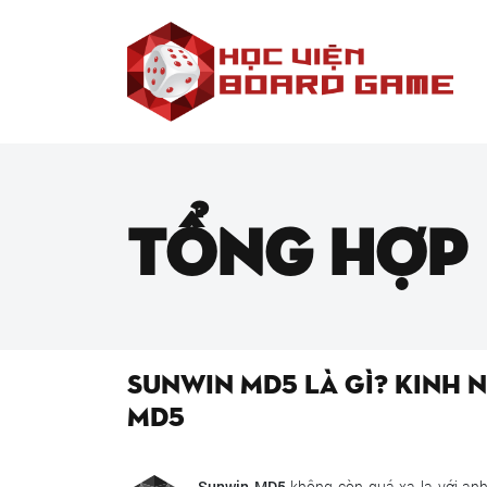
Tổng hợp
Sunwin MD5 là gì? Kinh 
MD5
Sunwin MD5
không còn quá xa lạ với anh