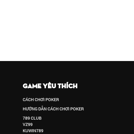
GAME YÊU THÍCH
CÁCH CHƠI POKER
HƯỚNG DẪN CÁCH CHƠI POKER
789 CLUB
VZ99
KUWIN789