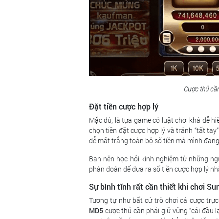
Cược thủ cầ
Đặt tiền cược hợp lý
Mặc dù, là tựa game có luật chơi khá dễ hi
chọn tiền đặt cược hợp lý và tránh “tất ta
dễ mất trắng toàn bộ số tiền mà mình đang
Bạn nên học hỏi kinh nghiệm từ những ngư
phán đoán để đưa ra số tiền cược hợp lý n
Sự bình tĩnh rất cần thiết khi chơi 
Tương tự như bất cứ trò chơi cá cược trự
MD5
cược thủ cần phải giữ vững “cái đầu lạ