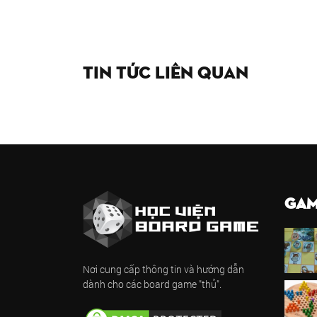
Tin tức liên quan
GAM
Nơi cung cấp thông tin và hướng dẫn
dành cho các board game "thủ".