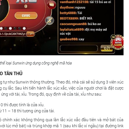
thể loại Sunwin ứng dụng công nghệ mã hóa
O TÂN THỦ
ng tự như Sunwin thông thường. Theo đó, nhà cái sẽ sử dụng 3 viên xúc
cụ lắc. Sau khi tiến hành lắc xúc xắc, việc của người chơi là đặt cược
ng với tài, xỉu. Trong đó, quy định về cửa tài, xỉu như sau:
0 thì được tính là cửa xỉu.
ừ 11 – 18 thì tương ứng cửa tài.
 chính xác không thông qua lần lắc xúc xắc đầu tiên và mở bát của
i lúc mở bát) và trùng khớp mã 1 (sau khi lắc xí ngầu) tại đường link