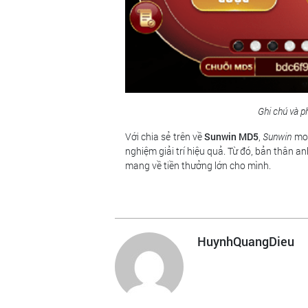
Ghi chú và p
Với chia sẻ trên về
Sunwin MD5
,
Sunwin
mon
nghiệm giải trí hiệu quả. Từ đó, bản thân 
mang về tiền thưởng lớn cho mình.
HuynhQuangDieu