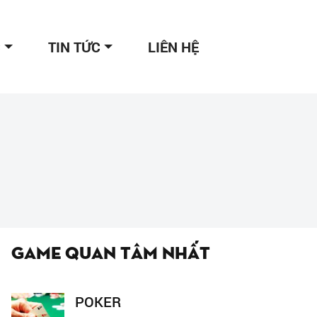
C
TIN TỨC
LIÊN HỆ
Game quan tâm nhất
POKER