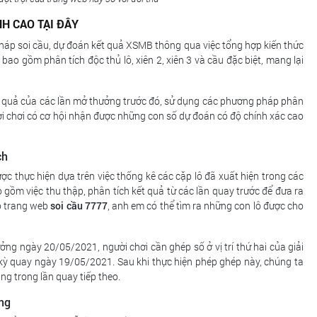
H CAO TẠI ĐÂY
háp soi cầu, dự đoán kết quả XSMB thông qua việc tổng hợp kiến thức
bao gồm phân tích độc thủ lô, xiên 2, xiên 3 và cầu đặc biệt, mang lại
ết quả của các lần mở thưởng trước đó, sử dụng các phương pháp phân
ời chơi có cơ hội nhận được những con số dự đoán có độ chính xác cao
ch
 thực hiện dựa trên việc thống kê các cặp lô đã xuất hiện trong các
 gồm việc thu thập, phân tích kết quả từ các lần quay trước để đưa ra
o trang web
soi cầu 7777
, anh em có thể tìm ra những con lô được cho
ưởng ngày 20/05/2021, người chơi cần ghép số ở vị trí thứ hai của giải
5 từ kỳ quay ngày 19/05/2021. Sau khi thực hiện phép ghép này, chúng ta
ụng trong lần quay tiếp theo.
ng