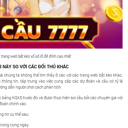
 trang web bắt kèo xổ số lô đề đỉnh cao nhất
 NÀY SO VỚI CÁC ĐỐI THỦ KHÁC
 chúng ta không thể tìm thấy ở các với các trang web bắt kèo khác.
thông tin, tập trung vào việc cung cấp các dự đoán và cầu có tỷ lệ
ướng dẫn người chơi cách phân tích.
 bảng KQXS trước đó và được thực hiện soi cầu bởi các chuyên gia với
đoán chính xác.
g tin cụ thể sau:
 trong cùng ngày.