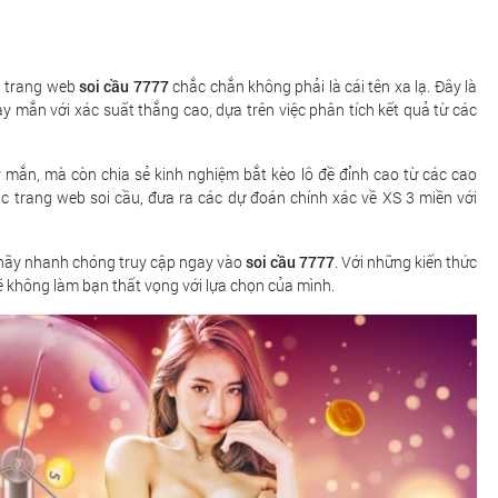
ì trang web
soi cầu 7777
chắc chắn không phải là cái tên xa lạ. Đây là
 mắn với xác suất thắng cao, dựa trên việc phân tích kết quả từ các
mắn, mà còn chia sẻ kinh nghiệm bắt kèo lô đề đỉnh cao từ các cao
c trang web soi cầu, đưa ra các dự đoán chính xác về XS 3 miền với
ì hãy nhanh chóng truy cập ngay vào
soi cầu 7777
. Với những kiến thức
 không làm bạn thất vọng với lựa chọn của mình.