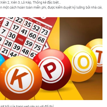
iên 2, Xiên 3, Lô Kép, Thống kê đặc biệt…
 một cách hoàn toàn miễn phí, được kiểm duyệt kỹ lưỡng bởi nhà cái,
ợt trội của trang web này so với đối thủ