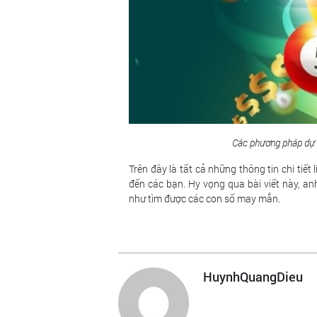
Các phương pháp dự 
Trên đây là tất cả những thông tin chi tiết
đến các bạn. Hy vọng qua bài viết này, an
như tìm được các con số may mắn.
HuynhQuangDieu