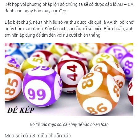
Kết hợp với phương pháp lộn số chúng ta sẽ có được cặp lô AB – BA
đánh cho ngày hôm nay cực đẹp.
Đặc biệt chú ý, nếu tính hiệu số và thu được kết quả là AA thì bỏ, chờ
ngày hôm sau đánh. Đây là cách soi cầu xổ số miền Bắc chuẩn, anh
em nên áp dụng để tìm đến với nụ cười chiến thắng.
Bỏ túi các mẹo soi cầu hay để vào bờ an toàn
Mẹo soi cầu 3 miền chuẩn xác