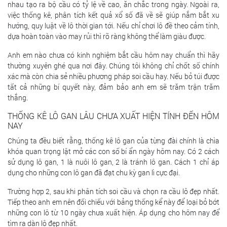
nhau tạo ra bộ cầu có tỷ lệ về cao, ăn chắc trong ngày. Ngoài ra,
việc thống kê, phân tích kết quả xổ số đã về sẽ giúp nắm bắt xu
hướng, quy luật về lô thời gian tới. Nếu chỉ chơi lô đề theo cảm tính,
dựa hoàn toàn vào may rủi thì rõ ràng không thể làm giàu được.
Anh em nào chưa có kinh nghiệm bắt cầu hôm nay chuẩn thì hãy
thường xuyên ghé qua nơi đây. Chúng tôi không chỉ chốt số chính
xác mà còn chia sẻ nhiều phương pháp soi cầu hay. Nếu bỏ túi được
tất cả những bí quyết này, đảm bảo anh em sẽ trăm trận trăm
thắng.
THỐNG KÊ LÔ GAN LÂU CHƯA XUẤT HIỆN TÍNH ĐẾN HÔM
NAY
Chúng ta đều biết rằng, thống kê lô gan của từng đài chính là chìa
khóa quan trọng lật mở các con số bí ẩn ngày hôm nay. Có 2 cách
sử dụng lô gan, 1 là nuôi lô gan, 2 là tránh lô gan. Cách 1 chỉ áp
dụng cho những con lô gan đã đạt chu kỳ gan lì cực đại.
Trường hợp 2, sau khi phân tích soi cầu và chọn ra cầu lô đẹp nhất.
Tiếp theo anh em nên đối chiếu với bảng thống kể này để loại bỏ bớt
những con lô từ 10 ngày chưa xuất hiện. Áp dụng cho hôm nay để
tìm ra dàn lô đẹp nhất.