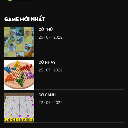
GAME MỚI NHẤT
CỜ THÚ
25 - 07 - 2022
CỜ NHẢY
25 - 07 - 2022
CỜ GÁNH
22 - 07 - 2022