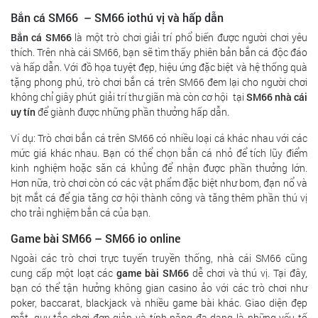
Bắn cá SM66 –
SM66 io
thú vị và hấp dẫn
Bắn cá SM66
là một trò chơi giải trí phổ biến được người chơi yêu
thích. Trên nhà cái SM66, bạn sẽ tìm thấy phiên bản bắn cá độc đáo
và hấp dẫn. Với đồ họa tuyệt đẹp, hiệu ứng đặc biệt và hệ thống quà
tặng phong phú, trò chơi bắn cá trên SM66 đem lại cho người chơi
không chỉ giây phút giải trí thư giãn mà còn cơ hội tại
SM66 nhà cái
uy tín
để
giành được những phần thưởng hấp dẫn.
Ví dụ: Trò chơi bắn cá trên SM66 có nhiều loại cá khác nhau với các
mức giá khác nhau. Bạn có thể chọn bắn cá nhỏ để tích lũy điểm
kinh nghiệm hoặc săn cá khủng để nhận được phần thưởng lớn.
Hơn nữa, trò chơi còn có các vật phẩm đặc biệt như bom, đạn nổ và
bịt mắt cá để gia tăng cơ hội thành công và tăng thêm phần thú vị
cho trải nghiệm bắn cá của bạn.
Game bài SM66 –
SM66 io
online
Ngoài các trò chơi trực tuyến truyền thống, nhà cái SM66 cũng
cung cấp một loạt các
game bài SM66
dễ chơi và thú vị. Tại đây,
bạn có thể tận hưởng không gian casino ảo với các trò chơi như
poker, baccarat, blackjack và nhiều game bài khác. Giao diện đẹp
mắt, quy tắc chơi đơn giản và tính năng đa dạng là những yếu tố