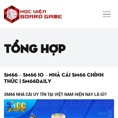
Tổng hợp
SM66 – SM66 IO – Nhà Cái SM66 Chính
Thức | SM66DAILY
SM66 NHÀ CÁI UY TÍN TẠI VIỆT NAM HIỆN NAY LÀ GÌ?