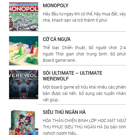
MONOPOLY
Hãy đầu tư ngay khi có thể, hãy mua đất, xây
nhà, khách sạn và trở thành tỉ phú!
CỜ CÁ NGỰA
Thể loại: Chiến thuật, Số người chơi: 2-4
người Thời gian chơi trung bình: 60 phút
Board game rank:
SÓI ULTIMATE – ULTIMATE
WEREWOLF
Một board game sở hữu khá nhiều các phiên
bản được cái tiến, bổ sung các tuyến nhân
vật giúp...
SIÊU THÚ NGÂN HÀ
HÓA THÂN CHIẾN BINH LỚP HỌC MẬT NGỮ
THU PHỤC SIÊU THÚ NGÂN HÀ Do bản tính
nghịch ngợm hiếu...