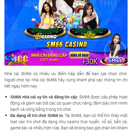
Nhà cái SM66 có nhiều ưu điểm hấp dẫn để bạn lựa chọn chơi.
Người chơi tại nhà cái SM66 hãy cùng khám phá các thông tin chi
tiết ngay hôm nay
SM66 nhà cái uy tín và đáng tin cậy
: SM66 được cấp phép hoạt
động và giám sát bởi các cơ quan chức năng, đảm bảo tính minh
bạch và công bằng trong trò chơi.
Đa dạng về trò chơi SM66 io
: Tại SM66, bạn có thể tìm thấy một
loạt các trò chơi đa dạng như casino trực tuyến, xổ số, bắn cá,
game bài và nhiều hơn nữa. Bạn sẽ không bao giờ chán khi khám