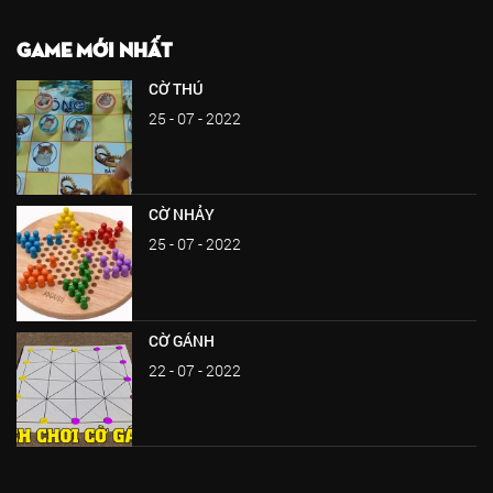
GAME MỚI NHẤT
CỜ THÚ
25 - 07 - 2022
CỜ NHẢY
25 - 07 - 2022
CỜ GÁNH
22 - 07 - 2022