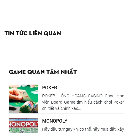
Tin tức liên quan
Game quan tâm nhất
POKER
POKER - ÔNG HOÀNG CASINO Cùng Học
viện Board Game tìm hiểu cách chơi Poker
chi tiết và chính xác...
MONOPOLY
Hãy đầu tư ngay khi có thể, hãy mua đất, xây