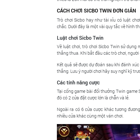
CÁCH CHƠI SICBO TWIN ĐƠN GIẢN
Trò chơi Sicbo hay như tài xỉu có luật c
chắc. Dưới đây là một vài quy tắc về hình th
Luật chơi Sicbo Twin
Về luật chơi, trò chơi Sicbo Twin sử dụng
thắng thua. Khi bắt đầu các trò chơi, người
Kết quả sẽ được dự đoán sau khi đánh xúc x
thắng. Lưu ý người chơi hãy suy nghĩ kỹ trư
Các tính năng cược
Tại cổng game bài đổi thưởng Twin game S
đó có 2 cửa đặt cược lớn là chẵn và lẻ.
Ngoài ra có 6 cửa cược khác tương đương 
nhiều cửa khác cùng một ván chơi.