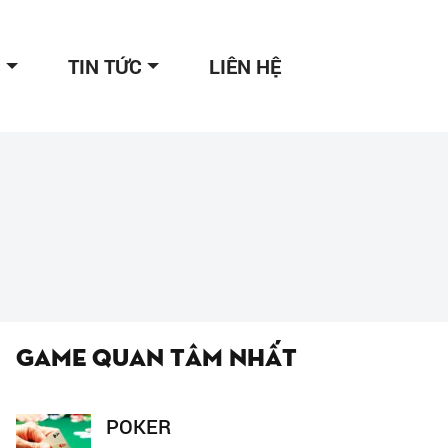
C
TIN TỨC
LIÊN HỆ
Game quan tâm nhất
POKER