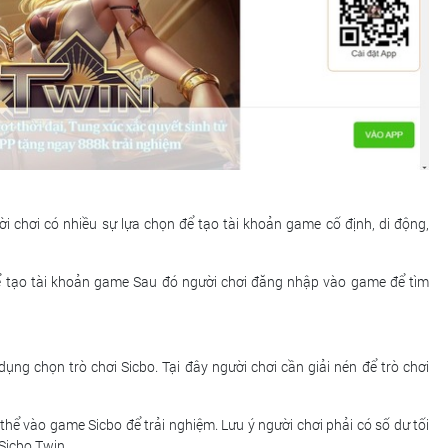
ời chơi có nhiều sự lựa chọn để tạo tài khoản game cố định, di động,
ể tạo tài khoản game Sau đó người chơi đăng nhập vào game để tìm
ụng chọn trò chơi Sicbo. Tại đây người chơi cần giải nén để trò chơi
 thể vào game Sicbo để trải nghiệm. Lưu ý người chơi phải có số dư tối
 Sicbo Twin.