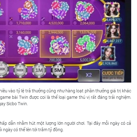
iều vào tỷ lệ trả thưởng cũng như hàng loạt phần thưởng giá trị khác
game bài Twin được coi là thể loại game thú vị rất đáng trải nghiệm.
gay Sicbo Twin.
hấp dẫn nhằm hút một lượng lớn người chơi. Tại đây mỗi ngày có cả
 ngày có thể lên tới trăm tỷ đồng.