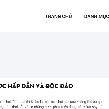
TRANG CHỦ
DANH MỤ
ợc hấp dẫn và độc đáo
rò chơi đánh bài thì Sicbo là một trò chơi cá cược không thể bỏ qua.
ang dần khởi sắc và có những bước phát triển đáng kể. Điềua này dẫn