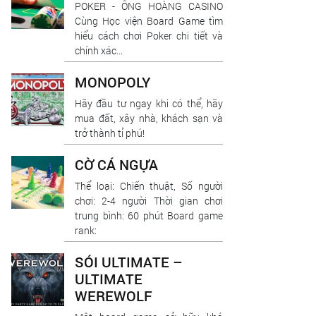
POKER - ÔNG HOÀNG CASINO
Cùng Học viện Board Game tìm
hiểu cách chơi Poker chi tiết và
chính xác...
MONOPOLY
Hãy đầu tư ngay khi có thể, hãy
mua đất, xây nhà, khách sạn và
trở thành tỉ phú!
CỜ CÁ NGỰA
Thể loại: Chiến thuật, Số người
chơi: 2-4 người Thời gian chơi
trung bình: 60 phút Board game
rank:
SÓI ULTIMATE –
ULTIMATE
WEREWOLF