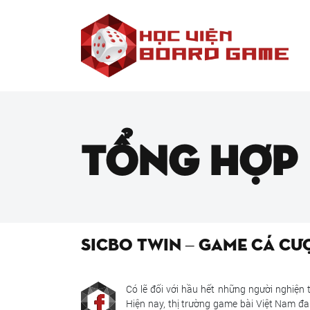
Tổng hợp
Sicbo Twin – Game cá cư
Có lẽ đối với hầu hết những người nghiện t
Hiện nay, thị trường game bài Việt Nam đ