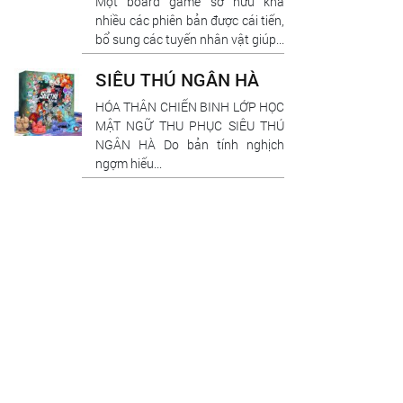
Một board game sở hữu khá
nhiều các phiên bản được cái tiến,
bổ sung các tuyến nhân vật giúp...
SIÊU THÚ NGÂN HÀ
HÓA THÂN CHIẾN BINH LỚP HỌC
MẬT NGỮ THU PHỤC SIÊU THÚ
NGÂN HÀ Do bản tính nghịch
ngợm hiếu...