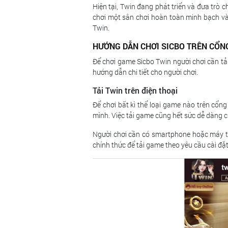
Hiện tại, Twin đang phát triển và đưa trò 
chơi một sân chơi hoàn toàn minh bạch và
Twin.
HƯỚNG DẪN CHƠI SICBO TRÊN CỔN
Để chơi game Sicbo Twin người chơi cần tả
hướng dẫn chi tiết cho người chơi.
Tải Twin trên điện thoại
Để chơi bất kì thể loại game nào trên cổng
mình. Việc tải game cũng hết sức dễ dàng 
Người chơi cần có smartphone hoặc máy tín
chính thức để tải game theo yêu cầu cài đặ