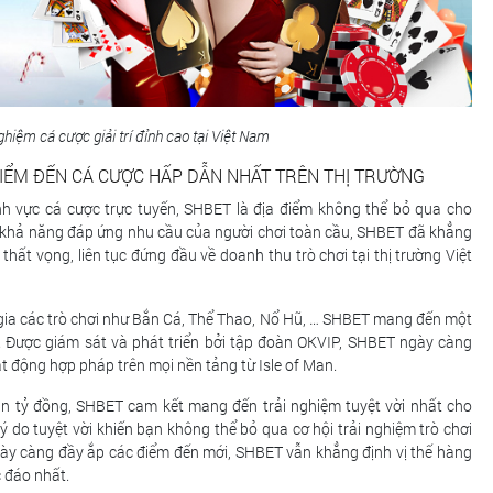
hiệm cá cược giải trí đỉnh cao tại Việt Nam
IỂM ĐẾN CÁ CƯỢC HẤP DẪN NHẤT TRÊN THỊ TRƯỜNG
nh vực cá cược trực tuyến, SHBET
là địa điểm không thể bỏ qua cho
Với khả năng đáp ứng nhu cầu của người chơi toàn cầu, SHBET đã khẳng
thất vọng, liên tục đứng đầu về doanh thu trò chơi tại thị trường Việt
m gia các trò chơi như Bắn Cá, Thể Thao, Nổ Hũ, … SHBET mang đến một
. Được giám sát và phát triển bởi tập đoàn OKVIP, SHBET ngày càng
động hợp pháp trên mọi nền tảng từ Isle of Man.
n tỷ đồng, SHBET cam kết mang đến trải nghiệm tuyệt vời nhất cho
lý do tuyệt vời khiến bạn không thể bỏ qua cơ hội trải nghiệm trò chơi
g ngày càng đầy ắp các điểm đến mới, SHBET vẫn khẳng định vị thế hàng
c đáo nhất.