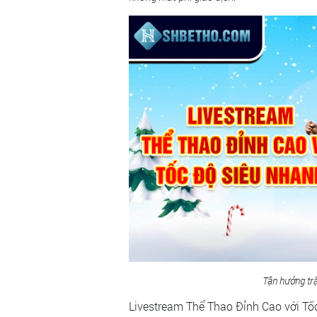
Tận hưởng tr
Livestream Thể Thao Đỉnh Cao với Tố