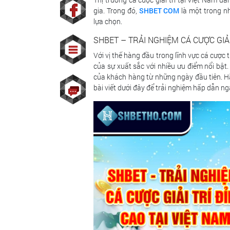
gia. Trong đó,
SHBET COM
là một trong nh
lựa chọn.
SHBET – TRẢI NGHIỆM CÁ CƯỢC GIẢI
Với vị thế hàng đầu trong lĩnh vực cá cược 
của sự xuất sắc với nhiều ưu điểm nổi bật.
của khách hàng từ những ngày đầu tiên. H
bài viết dưới đây để trải nghiệm hấp dẫn n