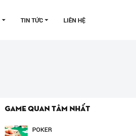
C
TIN TỨC
LIÊN HỆ
Game quan tâm nhất
POKER