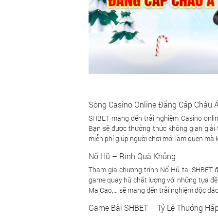
Sòng Casino Online Đẳng Cấp Châu 
SHBET mang đến trải nghiệm Casino onli
Bạn sẽ được thưởng thức không gian giải t
miễn phí giúp người chơi mới làm quen mà
Nổ Hũ – Rinh Quà Khủng
Tham gia chương trình Nổ Hũ tại SHBET để
game quay hũ chất lượng với những tựa đề
Ma Cao,… sẽ mang đến trải nghiệm độc đáo
Game Bài SHBET – Tỷ Lệ Thưởng Hấ