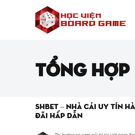
Tổng hợp
SHBET – Nhà cái uy tín h
đãi hấp dẫn
Thị trường cá cược giải trí tại Việt Nam 