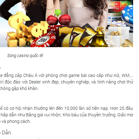
Sòng casino quốc tế
Á
ne đẳng cấp Châu Á với phòng chơi game bài cao cấp như AG, WM,…
rí độc đáo với Dealer xinh đẹp, chuyên nghiệp, và tính năng chơi thử
 không gặp khó khăn.
 có cơ hội nhận thưởng lên đến 10,000 lần số tiền nạp. Hơn 20 đầu
 hấp dẫn như Băng giá vui nhộn, Kho báu của thuyền trưởng, Giấc mơ
 và phong cách.
p Dẫn