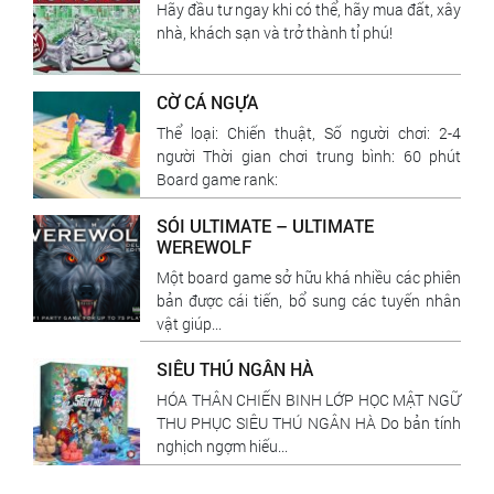
Hãy đầu tư ngay khi có thể, hãy mua đất, xây
nhà, khách sạn và trở thành tỉ phú!
CỜ CÁ NGỰA
Thể loại: Chiến thuật, Số người chơi: 2-4
người Thời gian chơi trung bình: 60 phút
Board game rank:
SÓI ULTIMATE – ULTIMATE
WEREWOLF
Một board game sở hữu khá nhiều các phiên
bản được cái tiến, bổ sung các tuyến nhân
vật giúp...
SIÊU THÚ NGÂN HÀ
HÓA THÂN CHIẾN BINH LỚP HỌC MẬT NGỮ
THU PHỤC SIÊU THÚ NGÂN HÀ Do bản tính
nghịch ngợm hiếu...