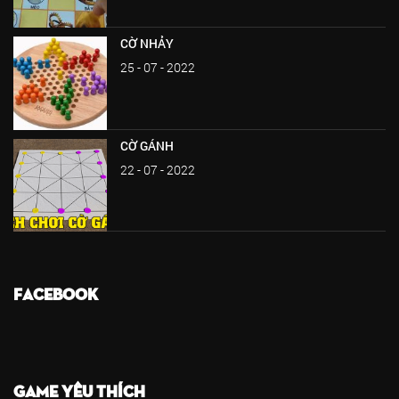
CỜ NHẢY
25 - 07 - 2022
CỜ GÁNH
22 - 07 - 2022
FACEBOOK
GAME YÊU THÍCH