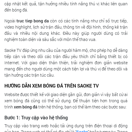
cập nhật kết quả, tận hưởng nhiều tính năng thú vị khác liên quan
đến bóng đá.
Ngoài
truc tiep bong da
còn có các tính năng như chỉ số trực tiếp,
video highlight, lịch sử trận đấu, thông tin về đội hình, thống kê trận
đấu và nhiều nội dung khác. Điều này giúp người dùng có trải
nghiệm toàn diện và sâu sắc với môn thể thao vua.
Saoke TV đáp ứng nhu cầu của người hâm mộ, cho phép họ dễ dàng
tiếp cận và theo dõi các trận đấu yêu thích chỉ bằng thiết bị có
Internet. Với giao diện thân thiện, trải nghiệm đơn giản website
mang đến cho người dùng một cách tiện lợi và thú vị để theo dõi và
tận hưởng các trận túc cầu.
HƯỚNG DẪN XEM BÓNG ĐÁ TRÊN SAOKE TV
Website được thiết kế với giao diện gần gũi, đơn giản vì vậy bất cứ ai
xem bóng đá cũng có thể sử dụng. Để thuận tiện hơn trong quá
trình
xem bóng đá
trên hệ thống, bạn có thể làm theo các bước sau:
Bước 1: Truy cập vào hệ thống
Truy cập vào trang web hoặc tải ứng dụng trên điện thoại di động
của bạn. Trang web có thể có địa chỉ là ‘’
Saoke
’’ hoặc tương tự. Trong