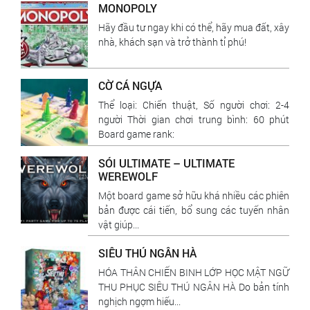
MONOPOLY
Hãy đầu tư ngay khi có thể, hãy mua đất, xây
nhà, khách sạn và trở thành tỉ phú!
CỜ CÁ NGỰA
Thể loại: Chiến thuật, Số người chơi: 2-4
người Thời gian chơi trung bình: 60 phút
Board game rank:
SÓI ULTIMATE – ULTIMATE
WEREWOLF
Một board game sở hữu khá nhiều các phiên
bản được cái tiến, bổ sung các tuyến nhân
vật giúp...
SIÊU THÚ NGÂN HÀ
HÓA THÂN CHIẾN BINH LỚP HỌC MẬT NGỮ
THU PHỤC SIÊU THÚ NGÂN HÀ Do bản tính
nghịch ngợm hiếu...