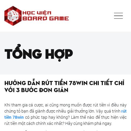
Tổng hợp
Hướng dẫn rút tiền 78win chi tiết chỉ
với 3 bước đơn giản
Khi tham gia cá cược, ai cũng mong muốn được rút tiền vì điều này
chứng tỏ bạn đã giành được nhiều giải thưởng lớn. Vậy quá trình
rút
tiền 78win
có phức tạp hay không? Làm thế nào để thực hiện việc
rút tiền một cách chính xác nhất? Hãy cùng khám phá ngay.