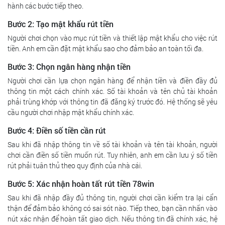
hành các bước tiếp theo.
Bước 2: Tạo mật khẩu rút tiền
Người chơi chọn vào mục rút tiền và thiết lập mật khẩu cho việc rút
tiền. Anh em cần đặt mật khẩu sao cho đảm bảo an toàn tối đa.
Bước 3: Chọn ngân hàng nhận tiền
Người chơi cần lựa chọn ngân hàng để nhận tiền và điền đầy đủ
thông tin một cách chính xác. Số tài khoản và tên chủ tài khoản
phải trùng khớp với thông tin đã đăng ký trước đó. Hệ thống sẽ yêu
cầu người chơi nhập mật khẩu chính xác.
Bước 4: Điền số tiền cần rút
Sau khi đã nhập thông tin về số tài khoản và tên tài khoản, người
chơi cần điền số tiền muốn rút. Tuy nhiên, anh em cần lưu ý số tiền
rút phải tuân thủ theo quy định của nhà cái.
Bước 5: Xác nhận hoàn tất rút tiền 78win
Sau khi đã nhập đầy đủ thông tin, người chơi cần kiểm tra lại cẩn
thận để đảm bảo không có sai sót nào. Tiếp theo, bạn cần nhấn vào
nút xác nhận để hoàn tất giao dịch. Nếu thông tin đã chính xác, hệ