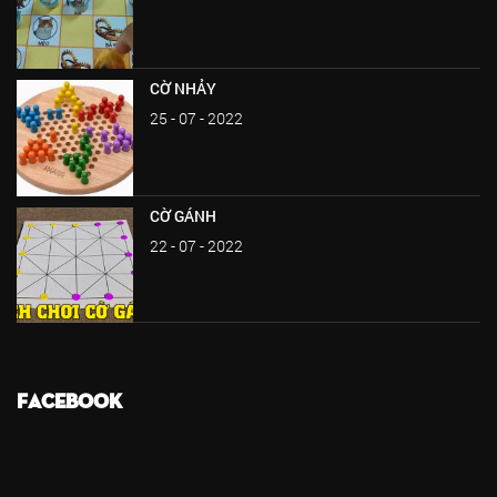
CỜ NHẢY
25 - 07 - 2022
CỜ GÁNH
22 - 07 - 2022
FACEBOOK