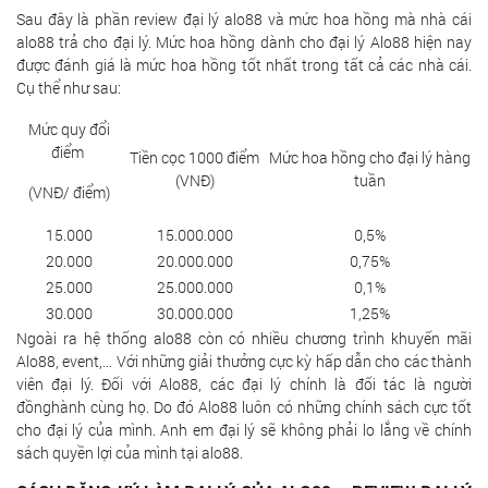
Sau đây là phần review đại lý alo88 và mức hoa hồng mà nhà cái
alo88 trả cho đại lý. Mức hoa hồng dành cho đại lý Alo88 hiện nay
được đánh giá là mức hoa hồng tốt nhất trong tất cả các nhà cái.
Cụ thể như sau:
Mức quy đổi
điểm
Tiền cọc 1000 điểm
Mức hoa hồng cho đại lý hàng
(VNĐ)
tuần
(VNĐ/ điểm)
15.000
15.000.000
0,5%
20.000
20.000.000
0,75%
25.000
25.000.000
0,1%
30.000
30.000.000
1,25%
Ngoài ra hệ thống alo88 còn có nhiều chương trình khuyến mãi
Alo88, event,… Với những giải thưởng cực kỳ hấp dẫn cho các thành
viên đại lý. Đối với Alo88, các đại lý chính là đối tác là người
đồnghành cùng họ. Do đó Alo88 luôn có những chính sách cực tốt
cho đại lý của mình. Anh em đại lý sẽ không phải lo lắng về chính
sách quyền lợi của mình tại alo88.