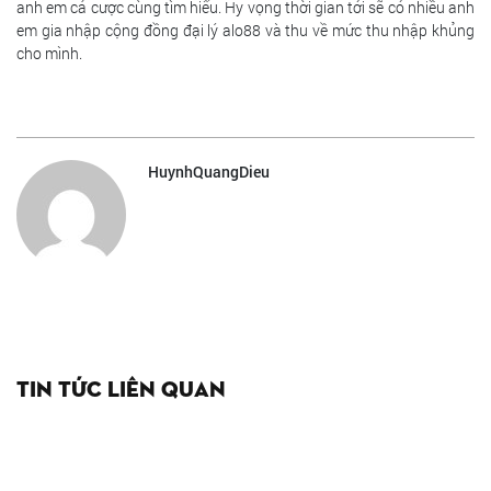
anh em cá cược cùng tìm hiểu. Hy vọng thời gian tới sẽ có nhiều anh
em gia nhập cộng đồng đại lý alo88 và thu về mức thu nhập khủng
cho mình.
HuynhQuangDieu
Tin tức liên quan