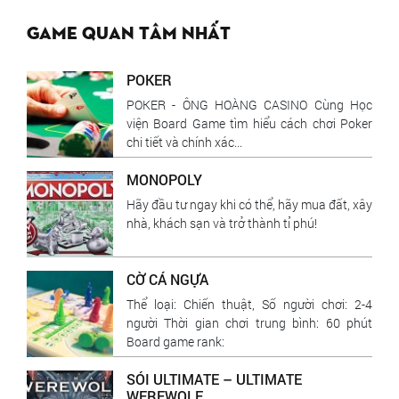
Game quan tâm nhất
POKER
POKER - ÔNG HOÀNG CASINO Cùng Học
viện Board Game tìm hiểu cách chơi Poker
chi tiết và chính xác...
MONOPOLY
Hãy đầu tư ngay khi có thể, hãy mua đất, xây
nhà, khách sạn và trở thành tỉ phú!
CỜ CÁ NGỰA
Thể loại: Chiến thuật, Số người chơi: 2-4
người Thời gian chơi trung bình: 60 phút
Board game rank:
SÓI ULTIMATE – ULTIMATE
WEREWOLF