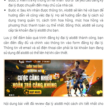
Bước 3: Kiểm tra kỹ thông tin và nhấn “Gửi đi” để yêu cầu đăng ký
đại lý được chuyển đến máy chủ của nhà cái.
Bước 4: Sau khi nhận được thông tin, Alo88 sẽ liên hệ với bạn để
hướng dẫn về công việc đại lý. Họ sẽ hướng dẫn đại lý cách sử
dụng trang quản trị, cách tính hoa hồng, mức hoa hồng và
phương thức thanh toán cụ thể nhất. Đồng thời, alo88 sẽ cung
cấp tài khoản đại lý alo88 cho bạn.
Lưu ý: Để đảm bảo quá trình đăng ký đại lý alo88 thành công, bạn
cần điền đầy đủ và chính xác thông tin vào form đăng ký đại lý.
Thông tin về email và số điện thoại cần phải là tài khoản bạn đang
sử dụng để alo88 có thể liên hệ khi cần thiết.
Nội dung bài viết đã review đại lý alo88 một cách chi tiết nhất cho