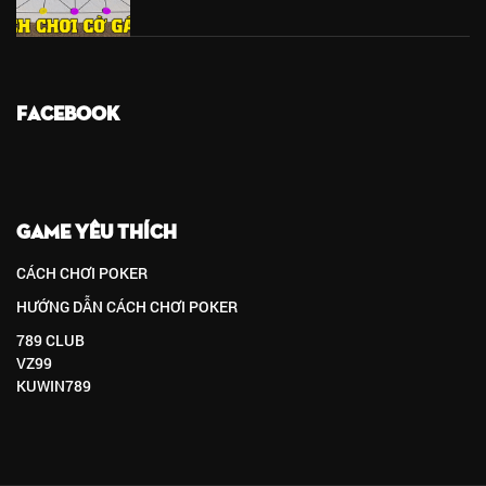
FACEBOOK
GAME YÊU THÍCH
CÁCH CHƠI POKER
HƯỚNG DẪN CÁCH CHƠI POKER
789 CLUB
VZ99
KUWIN789