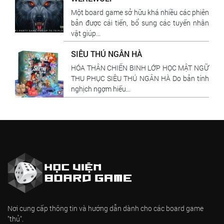
Một board game sở hữu khá nhiều các phiên
bản được cái tiến, bổ sung các tuyến nhân
vật giúp...
SIÊU THÚ NGÂN HÀ
HÓA THÂN CHIẾN BINH LỚP HỌC MẬT NGỮ
THU PHỤC SIÊU THÚ NGÂN HÀ Do bản tính
nghịch ngợm hiếu...
Nơi cung cấp thông tin và hướng dẫn dành cho các board game
"thủ".