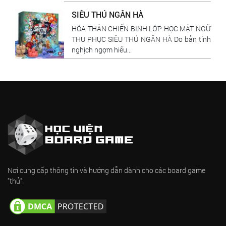
SIÊU THÚ NGÂN HÀ
HÓA THÂN CHIẾN BINH LỚP HỌC MẬT NGỮ
THU PHỤC SIÊU THÚ NGÂN HÀ Do bản tính
nghịch ngợm hiếu...
Nơi cung cấp thông tin và hướng dẫn dành cho các board game
"thủ".