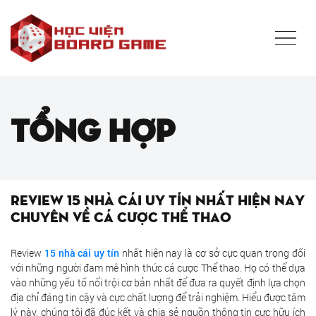
Tổng hợp
Review 15 nhà cái uy tín nhất hiện nay
chuyên về cá cược Thể thao
Review
15 nhà cái uy tín
nhất hiện nay là cơ sở cực quan trọng đối
với những người đam mê hình thức cá cược Thể thao. Họ có thể dựa
vào những yếu tố nổi trội cơ bản nhất để đưa ra quyết định lựa chọn
địa chỉ đáng tin cậy và cực chất lượng để trải nghiệm. Hiểu được tâm
lý này, chúng tôi đã đúc kết và chia sẻ nguồn thông tin cực hữu ích