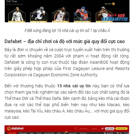
Fi88 xứng đáng lọt 15 nhà cái uy tín số 1 tại châu Á
Dafabet – địa chỉ chơi cá độ với mức giá quy đổi cực cao
Đây là đơn vị chuyên về cá cược trực tuyến xuất hiện trên thị trường
từ rất sớm khoảng năm 2004 với phạm vi hoạt động rất rộng.
Dafabet là công ty con trực thuộc tập đoàn AsianBGE hoạt động
trên giấy phép hợp pháp của First Cagayan Leisure and Resorts
Corporation và Cagayan Economic Zone Authority.
Đến với thương hiệu thuộc
15 nhà cái uy tín
này, bạn có thể lựa
chọn tham gia trải nghiệm tại các sảnh đối tác cực chất lượng đó là
Thể thao OW và Thể thao Dafa. Bên cạnh đó, bảng kèo nhà cái được
đưa ra với các thể loại phổ biến hiện nay như kèo Macao, kèo
malaysia, kèo Tài Xỉu, kèo châu Á, kèo châu Âu,… với mức giá quy đổi
cực cao.