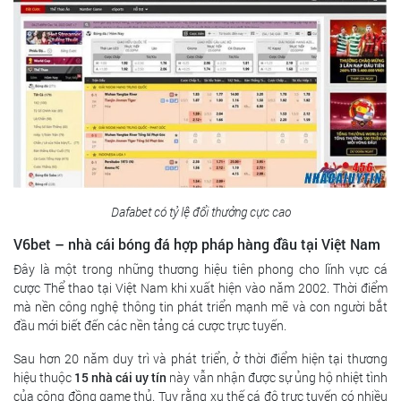
Dafabet có tỷ lệ đổi thưởng cực cao
V6bet – nhà cái bóng đá hợp pháp hàng đầu tại Việt Nam
Đây là một trong những thương hiệu tiên phong cho lĩnh vực cá
cược Thể thao tại Việt Nam khi xuất hiện vào năm 2002. Thời điểm
mà nền công nghệ thông tin phát triển mạnh mẽ và con người bắt
đầu mới biết đến các nền tảng cá cược trực tuyến.
Sau hơn 20 năm duy trì và phát triển, ở thời điểm hiện tại thương
hiệu thuộc
15 nhà cái uy tín
này vẫn nhận được sự ủng hộ nhiệt tình
của cộng đồng game thủ. Tuy rằng xu thế cá độ trực tuyến có nhiều