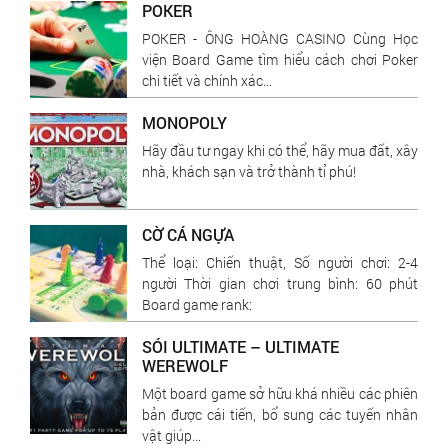
POKER
POKER - ÔNG HOÀNG CASINO Cùng Học
viện Board Game tìm hiểu cách chơi Poker
chi tiết và chính xác...
MONOPOLY
Hãy đầu tư ngay khi có thể, hãy mua đất, xây
nhà, khách sạn và trở thành tỉ phú!
CỜ CÁ NGỰA
Thể loại: Chiến thuật, Số người chơi: 2-4
người Thời gian chơi trung bình: 60 phút
Board game rank:
SÓI ULTIMATE – ULTIMATE
WEREWOLF
Một board game sở hữu khá nhiều các phiên
bản được cái tiến, bổ sung các tuyến nhân
vật giúp...