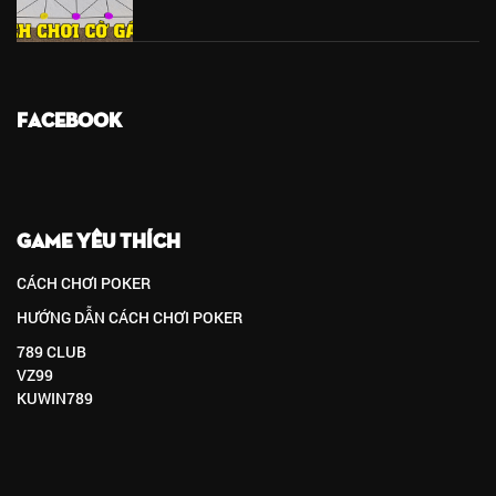
FACEBOOK
GAME YÊU THÍCH
CÁCH CHƠI POKER
HƯỚNG DẪN CÁCH CHƠI POKER
789 CLUB
VZ99
KUWIN789