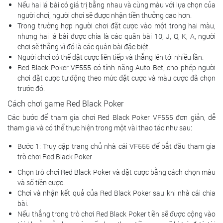
Nếu hai lá bài có giá trị bằng nhau và cùng màu với lựa chọn của
người chơi, người chơi sẽ được nhận tiền thưởng cao hơn.
Trong trường hợp người chơi đặt cược vào một trong hai màu,
nhưng hai lá bài được chia là các quân bài 10, J, Q, K, A, người
chơi sẽ thắng vì đó là các quân bài đặc biệt.
Người chơi có thể đặt cược liên tiếp và thắng lên tới nhiều lần.
Red Black Poker VF555 có tính năng Auto Bet, cho phép người
chơi đặt cược tự động theo mức đặt cược và màu cược đã chọn
trước đó.
Cách chơi game Red Black Poker
Các bước để tham gia chơi Red Black Poker VF555 đơn giản, dễ
tham gia và có thể thực hiện trong một vài thao tác như sau:
Bước 1: Truy cập trang chủ nhà cái VF555 để bắt đầu tham gia
trò chơi Red Black Poker
Chọn trò chơi Red Black Poker và đặt cược bằng cách chọn màu
và số tiền cược.
Chơi và nhận kết quả của Red Black Poker sau khi nhà cái chia
bài.
Nếu thắng trong trò chơi Red Black Poker tiền sẽ được cộng vào