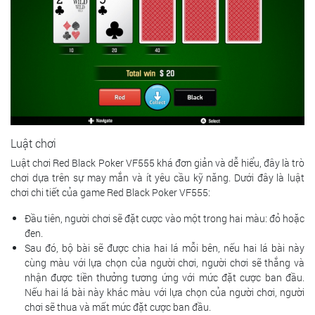
Luật chơi
Luật chơi Red Black Poker VF555 khá đơn giản và dễ hiểu, đây là trò
chơi dựa trên sự may mắn và ít yêu cầu kỹ năng. Dưới đây là luật
chơi chi tiết của game Red Black Poker VF555:
Đầu tiên, người chơi sẽ đặt cược vào một trong hai màu: đỏ hoặc
đen.
Sau đó, bộ bài sẽ được chia hai lá mỗi bên, nếu hai lá bài này
cùng màu với lựa chọn của người chơi, người chơi sẽ thắng và
nhận được tiền thưởng tương ứng với mức đặt cược ban đầu.
Nếu hai lá bài này khác màu với lựa chọn của người chơi, người
chơi sẽ thua và mất mức đặt cược ban đầu.