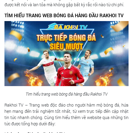
được kết nối và lan tỏa mà không gặp bất kỳ rắc rối nào từ chi phí.
TÌM HIỂU TRANG WEB BÓNG ĐÁ HÀNG ĐẦU RAKHOI TV
Tìm hiểu trang web bóng đá hàng đầu Rakhoi TV
Rakhoi TV – Trang web độc đáo cho người hâm mộ bóng đá, hứa
hẹn mang đến trải nghiệm tốt nhất, từ xem trực tiếp đến cập nhật
tin tức nhanh chóng. Cùng tìm hiểu thêm về website qua những tin
tức được tổng hợp dưới đây: