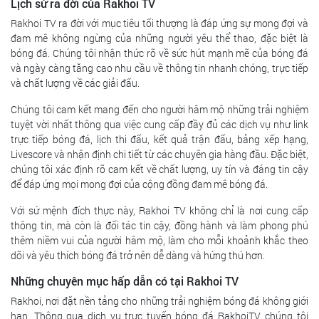
Lịch sử ra đời của Rakhoi TV
Rakhoi TV ra đời với mục tiêu tối thượng là đáp ứng sự mong đợi và
đam mê không ngừng của những người yêu thể thao, đặc biệt là
bóng đá. Chúng tôi nhận thức rõ về sức hút mạnh mẽ của bóng đá
và ngày càng tăng cao nhu cầu về thông tin nhanh chóng, trực tiếp
và chất lượng về các giải đấu.
Chúng tôi cam kết mang đến cho người hâm mộ những trải nghiệm
tuyệt vời nhất thông qua việc cung cấp đầy đủ các dịch vụ như link
trực tiếp bóng đá, lịch thi đấu, kết quả trận đấu, bảng xếp hạng,
Livescore và nhận định chi tiết từ các chuyên gia hàng đầu. Đặc biệt,
chúng tôi xác định rõ cam kết về chất lượng, uy tín và đáng tin cậy
để đáp ứng mọi mong đợi của cộng đồng đam mê bóng đá.
Với sứ mệnh đích thực này, Rakhoi TV không chỉ là nơi cung cấp
thông tin, mà còn là đối tác tin cậy, đồng hành và làm phong phú
thêm niềm vui của người hâm mộ, làm cho mỗi khoảnh khắc theo
dõi và yêu thích bóng đá trở nên dễ dàng và hứng thú hơn.
Những chuyên mục hấp dẫn có tại Rakhoi TV
Rakhoi, nơi đặt nền tảng cho những trải nghiệm bóng đá không giới
hạn. Thông qua dịch vụ trực tuyến bóng đá RakhoiTV, chúng tôi