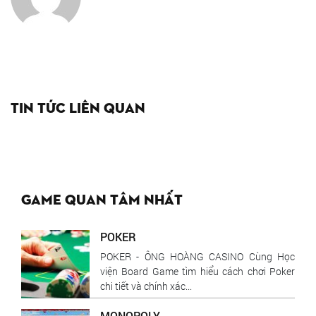
Tin tức liên quan
Game quan tâm nhất
POKER
POKER - ÔNG HOÀNG CASINO Cùng Học
viện Board Game tìm hiểu cách chơi Poker
chi tiết và chính xác...
MONOPOLY