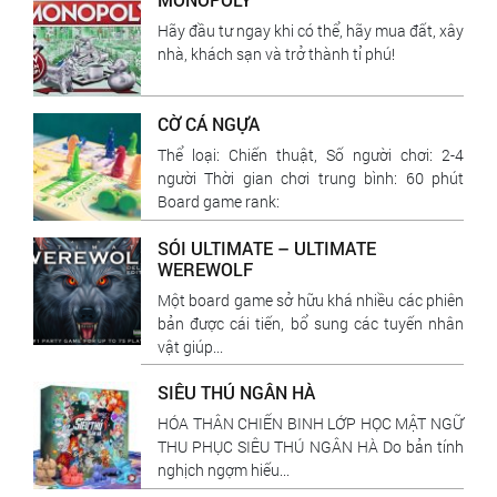
Hãy đầu tư ngay khi có thể, hãy mua đất, xây
nhà, khách sạn và trở thành tỉ phú!
CỜ CÁ NGỰA
Thể loại: Chiến thuật, Số người chơi: 2-4
người Thời gian chơi trung bình: 60 phút
Board game rank:
SÓI ULTIMATE – ULTIMATE
WEREWOLF
Một board game sở hữu khá nhiều các phiên
bản được cái tiến, bổ sung các tuyến nhân
vật giúp...
SIÊU THÚ NGÂN HÀ
HÓA THÂN CHIẾN BINH LỚP HỌC MẬT NGỮ
THU PHỤC SIÊU THÚ NGÂN HÀ Do bản tính
nghịch ngợm hiếu...