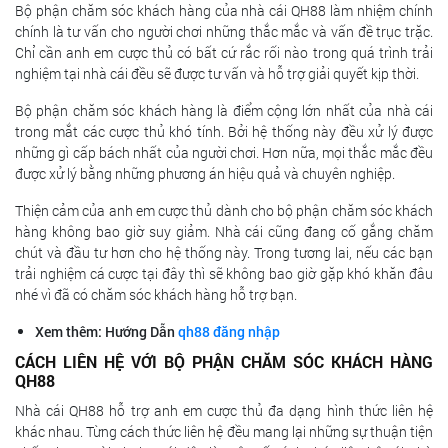
Bộ phận chăm sóc khách hàng của nhà cái QH88 làm nhiệm chính
chính là tư vấn cho người chơi những thắc mắc và vấn đề trục trặc.
Chỉ cần anh em cược thủ có bất cứ rắc rối nào trong quá trình trải
nghiệm tại nhà cái đều sẽ được tư vấn và hỗ trợ giải quyết kịp thời.
Bộ phận chăm sóc khách hàng là điểm cộng lớn nhất của nhà cái
trong mắt các cược thủ khó tính. Bởi hệ thống này đều xử lý được
những gì cấp bách nhất của người chơi. Hơn nữa, mọi thắc mắc đều
được xử lý bằng những phương án hiệu quả và chuyên nghiệp.
Thiện cảm của anh em cược thủ dành cho bộ phận chăm sóc khách
hàng không bao giờ suy giảm. Nhà cái cũng đang cố gắng chăm
chút và đầu tư hơn cho hệ thống này. Trong tương lai, nếu các bạn
trải nghiệm cá cược tại đây thì sẽ không bao giờ gặp khó khăn đâu
nhé vì đã có chăm sóc khách hàng hỗ trợ bạn.
Xem thêm: Hướng Dẫn
qh88 đăng nhập
CÁCH LIÊN HỆ VỚI BỘ PHẬN CHĂM SÓC KHÁCH HÀNG
QH88
Nhà cái QH88 hỗ trợ anh em cược thủ đa dạng hình thức liên hệ
khác nhau. Từng cách thức liên hệ đều mang lại những sự thuận tiện