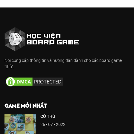
Nơi cung cấp thông tin và hướng dẫn dành cho các board game
"thủ".
GAME MỚI NHẤT
CỜ THÚ
25 - 07 - 2022