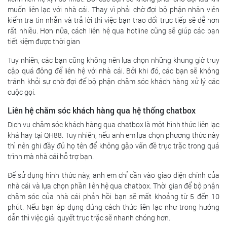
muốn liên lạc với nhà cái. Thay vì phải chờ đợi bộ phận nhân viên
kiểm tra tin nhắn và trả lời thì việc bạn trao đổi trực tiếp sẽ dễ hơn
rất nhiều. Hơn nữa, cách liên hệ qua hotline cũng sẽ giúp các bạn
tiết kiệm được thời gian
Tuy nhiên, các bạn cũng không nên lựa chọn những khung giờ truy
cập quá đông để liên hệ với nhà cái. Bởi khi đó, các bạn sẽ không
tránh khỏi sự chờ đợi để bộ phận chăm sóc khách hàng xử lý các
cuộc gọi.
Liên hệ chăm sóc khách hàng qua hệ thống chatbox
Dịch vụ chăm sóc khách hàng qua chatbox là một hình thức liên lạc
khá hay tại QH88. Tuy nhiên, nếu anh em lựa chọn phương thức này
thì nên ghi đầy đủ họ tên để không gặp vấn đề trục trặc trong quá
trình mà nhà cái hỗ trợ bạn.
Để sử dụng hình thức này, anh em chỉ cần vào giao diện chính của
nhà cái và lựa chọn phần liên hệ qua chatbox. Thời gian để bộ phận
chăm sóc của nhà cái phản hồi bạn sẽ mất khoảng từ 5 đến 10
phút. Nếu bạn áp dụng đúng cách thức liên lạc như trong hướng
dẫn thì việc giải quyết trục trặc sẽ nhanh chóng hơn.