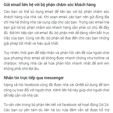
Gửi email liên hệ với bộ phận chăm sóc khách hàng
Các bạn có thể sử dụng email để liên lạc với bộ phận chăm sóc
khách hàng của nhà cái. Khi soạn email, các bạn nên gửi đúng địa
chỉ mà hệ thống nhà cái cung cấp cho các bạn. Trong các email mà
bạn gửi tới bộ phận chăm sóc khách hàng cần phải có chủ đề đầy
đủ. Bởi khi tiếp cận với email đó, bộ phận mới dễ dàng nắm bắt trục
trặc của bạn. Cùng với đó, bộ phận sẽ đưa đến cho các bạn những
giải pháp tốt nhất và hiệu quả nhất.
Tuy nhiên, thời gian để tiếp nhận và phản hồi vấn đề của người chơi
qua phương thức email sẽ không được nhanh chóng như hotline và
chatbox. Nhưng nhà cái sẽ hứa phản hồn nhanh nhất để anh em
không phải chờ đợi lâu.
Nhắn tin trực tiếp qua messenger
Mạng xã hội facebook cũng đã được nhà cái QH88 sử dụng để làm
công cụ trao đổi với người chơi. Kênh liên hệ này giúp cho người chơi
dễ tiếp cận với nhà cái.
Tư vấn viên trong bộ phận liên kết với facebook sẽ hoạt động 24/24.
Các bạn cứ yên tâm dù liên hệ lúc nửa đêm vẫn sẽ được hỗ trợ