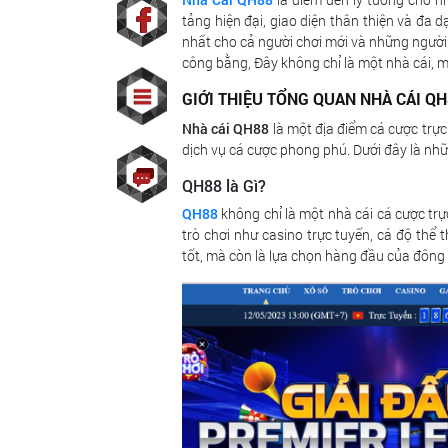
tảng hiện đại, giao diện thân thiện và đa
nhất cho cả người chơi mới và những ngườ
công bằng, Đây không chỉ là một nhà cái, mà
GIỚI THIỆU TỔNG QUAN NHÀ CÁI QH
Nhà cái QH88
là một địa điểm cá cược trực
dịch vụ cá cược phong phú. Dưới đây là nhữ
QH88 là Gì?
QH88
không chỉ là một nhà cái cá cược trự
trò chơi như casino trực tuyến, cá độ thể t
tốt, mà còn là lựa chọn hàng đầu của đông đ