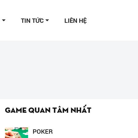
C
TIN TỨC
LIÊN HỆ
Game quan tâm nhất
POKER