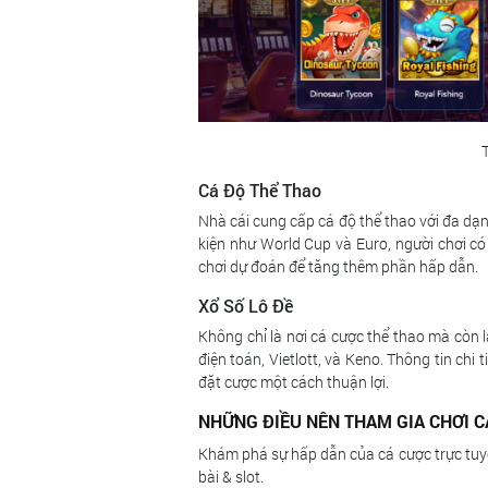
Cá Độ Thể Thao
Nhà cái cung cấp cá độ thể thao với đa dạng
kiện như World Cup và Euro, người chơi có 
chơi dự đoán để tăng thêm phần hấp dẫn.
Xổ Số Lô Đề
Không chỉ là nơi cá cược thể thao mà còn là
điện toán, Vietlott, và Keno. Thông tin chi 
đặt cược một cách thuận lợi.
NHỮNG ĐIỀU NÊN THAM GIA CHƠI C
Khám phá sự hấp dẫn của cá cược trực tuyến
bài & slot.