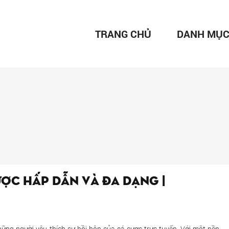
TRANG CHỦ
DANH MỤ
ược Hấp Dẫn và Đa Dạng |
hững người yêu thích sự hồi hộp của cá cược trực tuyến. Với một nền