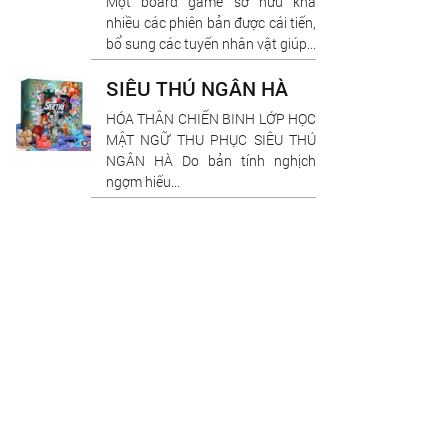
Một board game sở hữu khá
nhiều các phiên bản được cái tiến,
bổ sung các tuyến nhân vật giúp...
SIÊU THÚ NGÂN HÀ
HÓA THÂN CHIẾN BINH LỚP HỌC
MẬT NGỮ THU PHỤC SIÊU THÚ
NGÂN HÀ Do bản tính nghịch
ngợm hiếu...