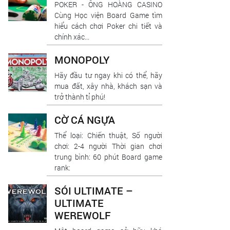
POKER - ÔNG HOÀNG CASINO
Cùng Học viện Board Game tìm
hiểu cách chơi Poker chi tiết và
chính xác...
MONOPOLY
Hãy đầu tư ngay khi có thể, hãy
mua đất, xây nhà, khách sạn và
trở thành tỉ phú!
CỜ CÁ NGỰA
Thể loại: Chiến thuật, Số người
chơi: 2-4 người Thời gian chơi
trung bình: 60 phút Board game
rank:
SÓI ULTIMATE –
ULTIMATE
WEREWOLF