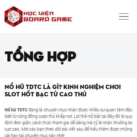
Tổng hợp
Nổ hũ TDTC là gì? Kinh nghiệm chơi
slot hốt bạc từ cao thủ
Nổ hũ TDTC
đang là chuyên mục nhận được nhiều sự quan tâm đặc
biệt từ cộng đồng cược thủ khắp nơi. Lợi thế nổi bật tại đây đó là quy
định đơn giản, cách thức tham gia dễ dàng mà tỷ lệ nhận thưởng lại
cực cao. Mời các bạn theo dõi bài viết sau để hiểu thêm được những
cái hay tại chuyên mục này nhé!