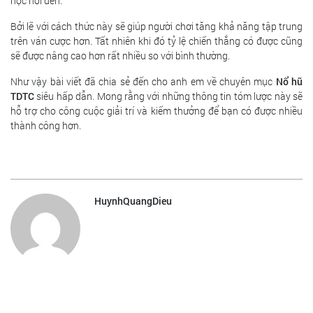
học hỏi đến.
Bởi lẽ với cách thức này sẽ giúp người chơi tăng khả năng tập trung
trên ván cược hơn. Tất nhiên khi đó tỷ lệ chiến thắng có được cũng
sẽ được nâng cao hơn rất nhiều so với bình thường.
Như vậy bài viết đã chia sẻ đến cho anh em về chuyên mục
Nổ hũ
TDTC
siêu hấp dẫn. Mong rằng với những thông tin tóm lược này sẽ
hỗ trợ cho công cuộc giải trí và kiếm thưởng để bạn có được nhiều
thành công hơn.
HuynhQuangDieu