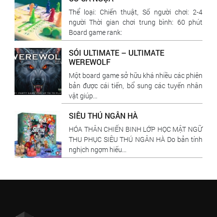
Thể loại: Chiến thuật, Số người chơi: 2-4
người Thời gian chơi trung bình: 60 phút
Board game rank:
SÓI ULTIMATE – ULTIMATE
WEREWOLF
Một board game sở hữu khá nhiều các phiên
bản được cái tiến, bổ sung các tuyến nhân
vật giúp...
SIÊU THÚ NGÂN HÀ
HÓA THÂN CHIẾN BINH LỚP HỌC MẬT NGỮ
THU PHỤC SIÊU THÚ NGÂN HÀ Do bản tính
nghịch ngợm hiếu...