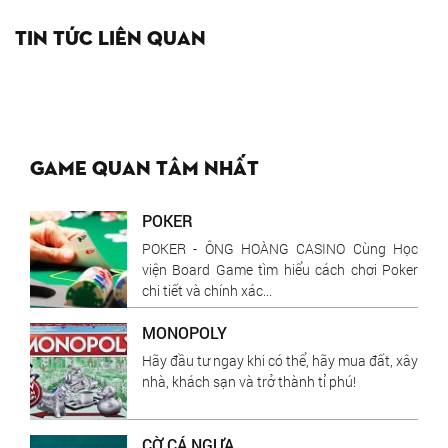
Tin tức liên quan
Game quan tâm nhất
POKER
POKER - ÔNG HOÀNG CASINO Cùng Học
viện Board Game tìm hiểu cách chơi Poker
chi tiết và chính xác...
MONOPOLY
Hãy đầu tư ngay khi có thể, hãy mua đất, xây
nhà, khách sạn và trở thành tỉ phú!
CỜ CÁ NGỰA