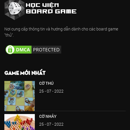
Nơi cung cấp thông tin và hướng dẫn dành cho các board game
"thủ".
GAME MỚI NHẤT
CỜ THÚ
25 - 07 - 2022
CỜ NHẢY
25 - 07 - 2022