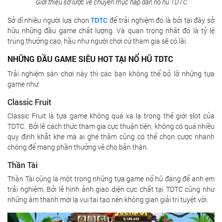
Giới thiệu sơ lược về chuyên mục hấp dẫn nổ hũ TDTC
Sở dĩ nhiều người lựa chọn
TDTC
để trải nghiệm đó là bởi tại đây sở
hữu những đầu game chất lượng. Và quan trọng nhất đó là tỷ lệ
trúng thưởng cao, hầu như người chơi cứ tham gia sẽ có lãi.
NHỮNG ĐẦU GAME SIÊU HOT TẠI NỔ HŨ TDTC
Trải nghiệm sân chơi này thì các bạn không thể bỏ lỡ những tựa
game như:
Classic Fruit
Classic Fruit là tựa game không quá xa lạ trong thế giới slot của
TDTC. Bởi lẽ cách thức tham gia cực thuận tiện, không có quá nhiều
quy định khắt khe mà ai ghé thăm cũng có thể chọn cược nhanh
chóng để mang phần thưởng về cho bản thân.
Thần Tài
Thần Tài cũng là một trong những tựa game nổ hũ đáng để anh em
trải nghiệm. Bởi lẽ hình ảnh giao diện cực chất tại TDTC cũng như
những âm thanh mới lạ vui tai tạo nên không gian giải trí tuyệt vời.