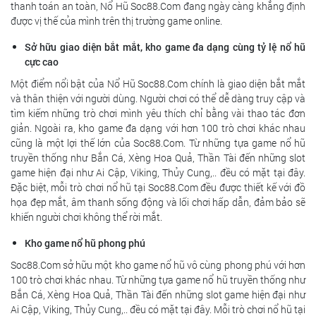
thanh toán an toàn, Nổ Hũ Soc88.Com đang ngày càng khẳng định
được vị thế của mình trên thị trường game online.
Sở hữu giao diện bắt mắt, kho game đa dạng cùng tỷ lệ nổ hũ
cực cao
Một điểm nổi bật của Nổ Hũ Soc88.Com chính là giao diện bắt mắt
và thân thiện với người dùng. Người chơi có thể dễ dàng truy cập và
tìm kiếm những trò chơi mình yêu thích chỉ bằng vài thao tác đơn
giản. Ngoài ra, kho game đa dạng với hơn 100 trò chơi khác nhau
cũng là một lợi thế lớn của Soc88.Com. Từ những tựa game nổ hũ
truyền thống như Bắn Cá, Xèng Hoa Quả, Thần Tài đến những slot
game hiện đại như Ai Cập, Viking, Thủy Cung,.. đều có mặt tại đây.
Đặc biệt, mỗi trò chơi nổ hũ tại Soc88.Com đều được thiết kế với đồ
họa đẹp mắt, âm thanh sống động và lối chơi hấp dẫn, đảm bảo sẽ
khiến người chơi không thể rời mắt.
Kho game nổ hũ phong phú
Soc88.Com sở hữu một kho game nổ hũ vô cùng phong phú với hơn
100 trò chơi khác nhau. Từ những tựa game nổ hũ truyền thống như
Bắn Cá, Xèng Hoa Quả, Thần Tài đến những slot game hiện đại như
Ai Cập, Viking, Thủy Cung,.. đều có mặt tại đây. Mỗi trò chơi nổ hũ tại