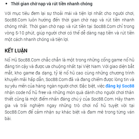
Thời gian chờ nạp và rút tiền nhanh chóng
Với mục tiêu đem lại sự thoải mái và tiện lợi nhất cho người chơi,
Soc88.Com luôn hướng đến thời gian chờ nạp và rút tiền nhanh
chóng nhất. Thời gian chờ nạp và rút tiền tại Soc88.Com chỉ trong
vòng 5-10 phút, giúp người chơi có thể dễ dàng nạp tiền và rút tiền
một cách nhanh chóng và tiện lợi.
KẾT LUẬN
Nổ Hũ Soc88.Com chắc chắn là một trong những cổng game nổ hũ
đáng tin cậy và được ưa chuộng nhất tại Việt Nam. Với giao diện bắt
mắt, kho game đa dạng, tỷ lệ nổ hũ cao cùng những chương trình
khuyến mãi hấp dẫn, Soc88.Com đã và đang chiếm được lòng tin và
sự yêu mến của hàng ngàn người chơi. Đặc biệt, việc
đăng ký Soc88
nhận code nổ hũ free và những món quà dành cho người chơi thân
thiết cũng là một điểm nhấn đáng chú ý của Soc88.Com. Hãy tham
gia và trải nghiệm ngay những trò chơi nổ hũ tuyệt vời tại
Soc88.Com để cảm nhận sự khác biệt và đam mê trong từng ván
bài.