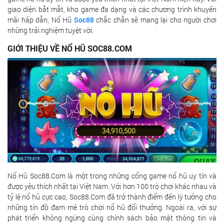
giao diện bắt mắt, kho game đa dạng và các chương trình khuyến
mãi hấp dẫn, Nổ Hũ
Soc88
chắc chắn sẽ mang lại cho người chơi
những trải nghiệm tuyệt vời.
GIỚI THIỆU VỀ NỔ HŨ SOC88.COM
Nổ Hũ Soc88.Com là một trong những cổng game nổ hũ uy tín và
được yêu thích nhất tại Việt Nam. Với hơn 100 trò chơi khác nhau và
tỷ lệ nổ hũ cực cao, Soc88.Com đã trở thành điểm đến lý tưởng cho
những tín đồ đam mê trò chơi nổ hũ đổi thưởng. Ngoài ra, với sự
phát triển không ngừng cùng chính sách bảo mật thông tin và