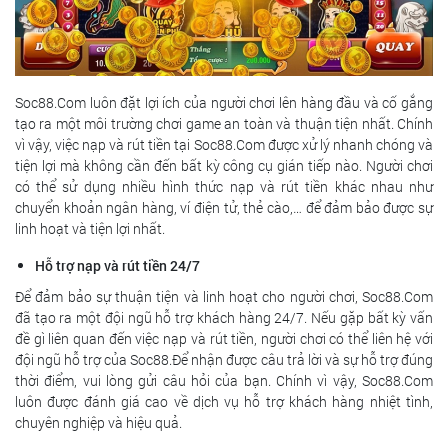
Soc88.Com luôn đặt lợi ích của người chơi lên hàng đầu và cố gắng
tạo ra một môi trường chơi game an toàn và thuận tiện nhất. Chính
vì vậy, việc nạp và rút tiền tại Soc88.Com được xử lý nhanh chóng và
tiện lợi mà không cần đến bất kỳ công cụ gián tiếp nào. Người chơi
có thể sử dụng nhiều hình thức nạp và rút tiền khác nhau như
chuyển khoản ngân hàng, ví điện tử, thẻ cào,… để đảm bảo được sự
linh hoạt và tiện lợi nhất.
Hỗ trợ nạp và rút tiền 24/7
Để đảm bảo sự thuận tiện và linh hoạt cho người chơi, Soc88.Com
đã tạo ra một đội ngũ hỗ trợ khách hàng 24/7. Nếu gặp bất kỳ vấn
đề gì liên quan đến việc nạp và rút tiền, người chơi có thể liên hệ với
đội ngũ hỗ trợ của Soc88.Để nhận được câu trả lời và sự hỗ trợ đúng
thời điểm, vui lòng gửi câu hỏi của bạn. Chính vì vậy, Soc88.Com
luôn được đánh giá cao về dịch vụ hỗ trợ khách hàng nhiệt tình,
chuyên nghiệp và hiệu quả.