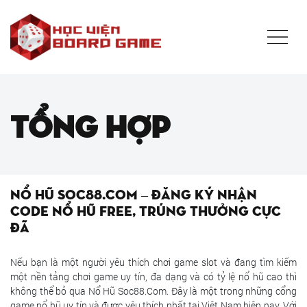
Tổng hợp
Nổ Hũ Soc88.Com – Đăng Ký Nhận
Code Nổ Hũ Free, Trúng Thưởng Cực
Đã
Nếu bạn là một người yêu thích chơi game slot và đang tìm kiếm
một nền tảng chơi game uy tín, đa dạng và có tỷ lệ nổ hũ cao thì
không thể bỏ qua Nổ Hũ Soc88.Com. Đây là một trong những cổng
game nổ hũ uy tín và được yêu thích nhất tại Việt Nam hiện nay. Với