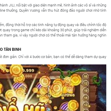
ành JILI, nổi bật với giao diện mạnh mẽ, hình ảnh các võ sĩ và những
 line thưởng, Quyền Vương vẫn thu hút đông đảo người chơi nhờ tính
iểm, đồng thời hỗ trợ các tính năng tự động quay và điều chỉnh tốc độ
lượt quay trong game chỉ kéo dài khoảng 30 phút, giúp trải nghiệm diễn
n tham gia, vì vậy người chơi có thể thoải mái tận hưởng hàng nghìn
O TÂN BINH
ất đơn giản. Chỉ với 4 bước cơ bản, bạn có thể dễ dàng tham dự quay