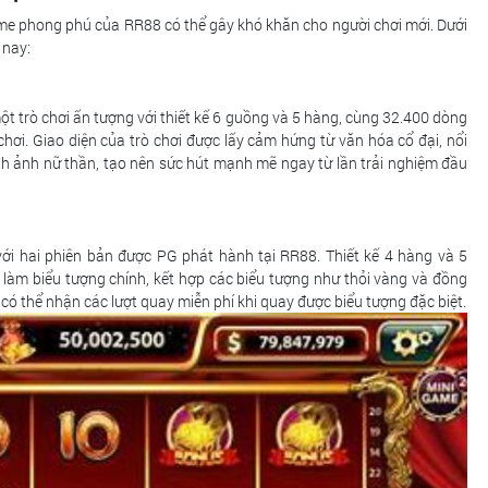
me phong phú của RR88 có thể gây khó khăn cho người chơi mới. Dưới
 nay:
một trò chơi ấn tượng với thiết kế 6 guồng và 5 hàng, cùng 32.400 dòng
hơi. Giao diện của trò chơi được lấy cảm hứng từ văn hóa cổ đại, nổi
nh ảnh nữ thần, tạo nên sức hút mạnh mẽ ngay từ lần trải nghiệm đầu
ới hai phiên bản được PG phát hành tại RR88. Thiết kế 4 hàng và 5
àm biểu tượng chính, kết hợp các biểu tượng như thỏi vàng và đồng
 có thể nhận các lượt quay miễn phí khi quay được biểu tượng đặc biệt.