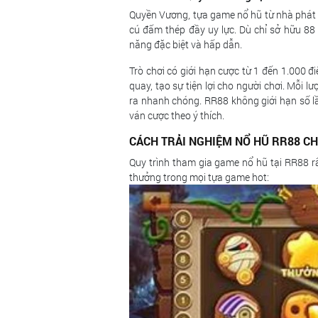
Quyền Vương, tựa game nổ hũ từ nhà phát h
cú đấm thép đầy uy lực. Dù chỉ sở hữu 88
năng đặc biệt và hấp dẫn.
Trò chơi có giới hạn cược từ 1 đến 1.000 đ
quay, tạo sự tiện lợi cho người chơi. Mỗi 
ra nhanh chóng. RR88 không giới hạn số lầ
ván cược theo ý thích.
CÁCH TRẢI NGHIỆM NỔ HŨ RR88 CH
Quy trình tham gia game nổ hũ tại RR88 r
thưởng trong mọi tựa game hot: