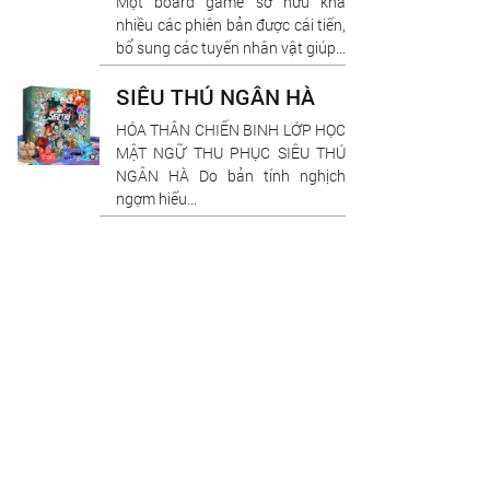
Một board game sở hữu khá
nhiều các phiên bản được cái tiến,
bổ sung các tuyến nhân vật giúp...
SIÊU THÚ NGÂN HÀ
HÓA THÂN CHIẾN BINH LỚP HỌC
MẬT NGỮ THU PHỤC SIÊU THÚ
NGÂN HÀ Do bản tính nghịch
ngợm hiếu...