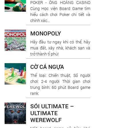
POKER - ÔNG HOÀNG CASINO
Cùng Học viện Board Game tìm
hiểu cách chơi Poker chi tiết và
chính xác...
MONOPOLY
Hãy đầu tư ngay khi có thể, hãy
mua đất, xây nhà, khách sạn và
trở thành tỉ phú!
CỜ CÁ NGỰA
Thể loại: Chiến thuật, Số người
chơi: 2-4 người Thời gian chơi
trung bình: 60 phút Board game
rank:
SÓI ULTIMATE –
ULTIMATE
WEREWOLF