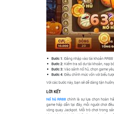
Bước 1:
Đăng nhập vào tài khoản RR88 tr
Bước 2:
Kiểm tra số dư tài khoản, nạp b
Bước 3:
Vào sảnh nổ hũ, chọn game yêu t
Bước 4:
Điều chỉnh mức vốn với biểu tượn
Với các bước này, bạn sẽ dễ dàng tận hưởng
LỜI KẾT
Nổ hũ RR88
chính là sự lựa chọn hoàn hả
game hấp dẫn tại đây, mỗi người chơi đều
vòng quay Jackpot. Mỗi trò chơi trong s