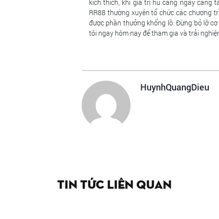
kích thích, khi giá trị hũ càng ngày càng
RR88 thường xuyên tổ chức các chương trìn
được phần thưởng khổng lồ. Đừng bỏ lỡ cơ
tôi ngay hôm nay để tham gia và trải nghiệ
HuynhQuangDieu
Tin tức liên quan