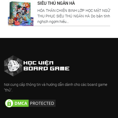
SIÊU THÚ NGÂN HÀ
HÓA THÂN CHIẾN BINH LỚP HỌC MẬT NGỮ
THU PHỤC SIÊU THÚ NGÂN HÀ Do bản tính
nghịch ngợm hiếu...
Nơi cung cấp thông tin và hướng dẫn dành cho các board game
"thủ".