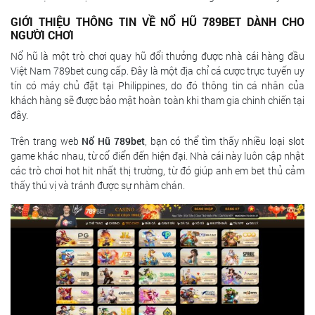
GIỚI THIỆU THÔNG TIN VỀ NỔ HŨ 789BET DÀNH CHO
NGƯỜI CHƠI
Nổ hũ là một trò chơi quay hũ đổi thưởng được nhà cái hàng đầu
Việt Nam 789bet cung cấp. Đây là một địa chỉ cá cược trực tuyến uy
tín có máy chủ đặt tại Philippines, do đó thông tin cá nhân của
khách hàng sẽ được bảo mật hoàn toàn khi tham gia chinh chiến tại
đây.
Trên trang web
Nổ Hũ 789bet
, bạn có thể tìm thấy nhiều loại slot
game khác nhau, từ cổ điển đến hiện đại. Nhà cái này luôn cập nhật
các trò chơi hot hit nhất thị trường, từ đó giúp anh em bet thủ cảm
thấy thú vị và tránh được sự nhàm chán.