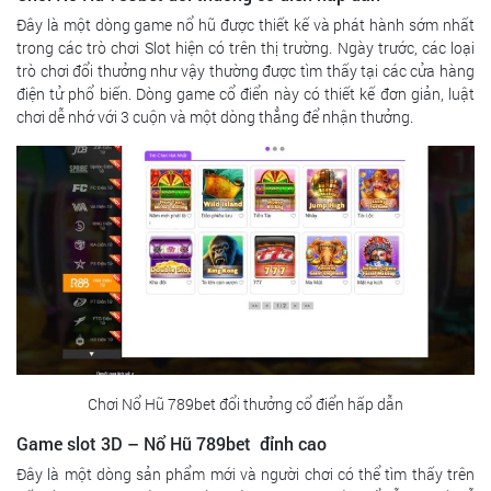
Đây là một dòng game nổ hũ được thiết kế và phát hành sớm nhất
trong các trò chơi Slot hiện có trên thị trường. Ngày trước, các loại
trò chơi đổi thưởng như vậy thường được tìm thấy tại các cửa hàng
điện tử phổ biến. Dòng game cổ điển này có thiết kế đơn giản, luật
chơi dễ nhớ với 3 cuộn và một dòng thẳng để nhận thưởng.
Chơi Nổ Hũ 789bet đổi thưởng cổ điển hấp dẫn
Game slot 3D – Nổ Hũ 789bet đỉnh cao
Đây là một dòng sản phẩm mới và người chơi có thể tìm thấy trên