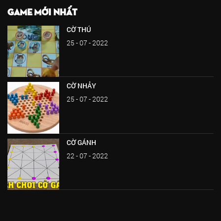
GAME MỚI NHẤT
CỜ THÚ
25 - 07 - 2022
CỜ NHẢY
25 - 07 - 2022
CỜ GÁNH
22 - 07 - 2022