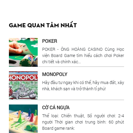
Game quan tâm nhất
POKER
POKER - ÔNG HOÀNG CASINO Cùng Học
viện Board Game tìm hiểu cách chơi Poker
chi tiết và chính xác...
MONOPOLY
Hãy đầu tư ngay khi có thể, hãy mua đất, xây
nhà, khách sạn và trở thành tỉ phú!
CỜ CÁ NGỰA
Thể loại: Chiến thuật, Số người chơi: 2-4
người Thời gian chơi trung bình: 60 phút
Board game rank: