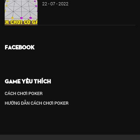
22 - 07 - 2022
FACEBOOK
GAME YÊU THÍCH
CÁCH CHƠI POKER
HƯỚNG DẪN CÁCH CHƠI POKER