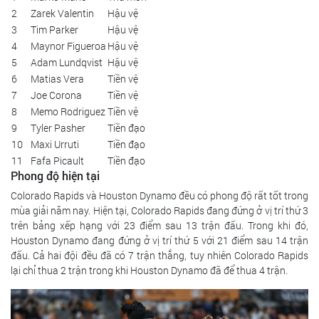
2
Zarek Valentin
Hậu vệ
3
Tim Parker
Hậu vệ
4
Maynor Figueroa
Hậu vệ
5
Adam Lundqvist
Hậu vệ
6
Matias Vera
Tiền vệ
7
Joe Corona
Tiền vệ
8
Memo Rodriguez
Tiền vệ
9
Tyler Pasher
Tiền đạo
10
Maxi Urruti
Tiền đạo
11
Fafa Picault
Tiền đạo
Phong độ hiện tại
Colorado Rapids và Houston Dynamo đều có phong độ rất tốt trong
mùa giải năm nay. Hiện tại, Colorado Rapids đang đứng ở vị trí thứ 3
trên bảng xếp hạng với 23 điểm sau 13 trận đấu. Trong khi đó,
Houston Dynamo đang đứng ở vị trí thứ 5 với 21 điểm sau 14 trận
đấu. Cả hai đội đều đã có 7 trận thắng, tuy nhiên Colorado Rapids
lại chỉ thua 2 trận trong khi Houston Dynamo đã để thua 4 trận.