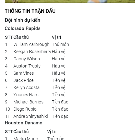
THÔNG TIN TRẬN ĐẤU
Đội hình dự kiến
Colorado Rapids
STT
Cầu thủ
Vị trí
1
William Yarbrough
Thủ môn
2
Keegan Rosenberry
Hậu vệ
3
Danny Wilson
Hậu vệ
4
Auston Trusty
Hậu vệ
5
Sam Vines
Hậu vệ
6
Jack Price
Tiền vệ
7
Kellyn Acosta
Tiền vệ
8
Younes Namli
Tiền vệ
9
Michael Barrios
Tiền đạo
10
Diego Rubio
Tiền đạo
11
Andre Shinyashiki
Tiền đạo
Houston Dynamo
STT
Cầu thủ
Vị trí
1
Marko Maric
Thủ môn