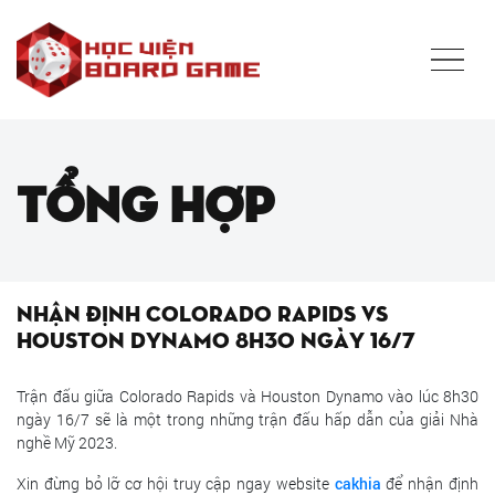
Tổng hợp
Nhận định Colorado Rapids vs
Houston Dynamo 8h30 ngày 16/7
Trận đấu giữa Colorado Rapids và Houston Dynamo vào lúc 8h30
ngày 16/7 sẽ là một trong những trận đấu hấp dẫn của giải Nhà
nghề Mỹ 2023.
Xin đừng bỏ lỡ cơ hội truy cập ngay website
cakhia
để nhận định