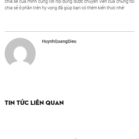
chia sẻ của mình cùng với nội dung được chuyên viên của chúng tôi
chia sẻ ở phần trên hy vọng đã giúp bạn có thêm kiến thức nhé!
HuynhQuangDieu
Tin tức liên quan