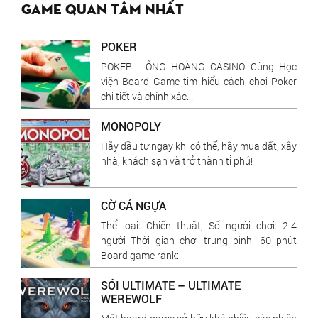
Game quan tâm nhất
POKER
POKER - ÔNG HOÀNG CASINO Cùng Học
viện Board Game tìm hiểu cách chơi Poker
chi tiết và chính xác...
MONOPOLY
Hãy đầu tư ngay khi có thể, hãy mua đất, xây
nhà, khách sạn và trở thành tỉ phú!
CỜ CÁ NGỰA
Thể loại: Chiến thuật, Số người chơi: 2-4
người Thời gian chơi trung bình: 60 phút
Board game rank:
SÓI ULTIMATE – ULTIMATE
WEREWOLF