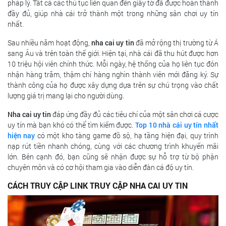
pháp lý. Tất cả các thủ tục liên quan đến giấy tờ đã được hoàn thành
đầy đủ, giúp nhà cái trở thành một trong những sân chơi uy tín
nhất.
Sau nhiều năm hoạt động,
nha cai uy tin
đã mở rộng thị trường từ Á
sang Âu và trên toàn thế giới. Hiện tại, nhà cái đã thu hút được hơn
10 triệu hội viên chính thức. Mỗi ngày, hệ thống của họ liên tục đón
nhận hàng trăm, thậm chí hàng nghìn thành viên mới đăng ký. Sự
thành công của họ được xây dựng dựa trên sự chú trọng vào chất
lượng giá trị mang lại cho người dùng.
Nha cai uy tin
đáp ứng đầy đủ các tiêu chí của một sân chơi cá cược
uy tín mà bạn khó có thể tìm kiếm được.
Top 10 nhà cái uy tín nhất
hiện nay
có một kho tàng game đồ sộ, hạ tầng hiện đại, quy trình
nạp rút tiền nhanh chóng, cùng với các chương trình khuyến mãi
lớn. Bên cạnh đó, bạn cũng sẽ nhận được sự hỗ trợ từ bộ phận
chuyên môn và có cơ hội tham gia vào diễn đàn cá độ uy tín.
CÁCH TRUY CẬP LINK TRUY CẬP NHA CAI UY TIN