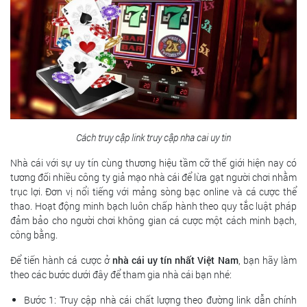
Cách truy cập link truy cập nha cai uy tin
Nhà cái với sự uy tín cùng thương hiệu tầm cỡ thế giới hiện nay có
tương đối nhiều công ty giả mạo nhà cái để lừa gạt người chơi nhằm
trục lợi. Đơn vị nổi tiếng với mảng sòng bạc online và cá cược thể
thao. Hoạt động minh bạch luôn chấp hành theo quy tắc luật pháp
đảm bảo cho người chơi không gian cá cược một cách minh bạch,
công bằng.
Để tiến hành cá cược ở
nhà cái uy tín nhất Việt Nam
, bạn hãy làm
theo các bước dưới đây để tham gia nhà cái bạn nhé:
Bước 1: Truy cập nhà cái chất lượng theo đường link dẫn chính