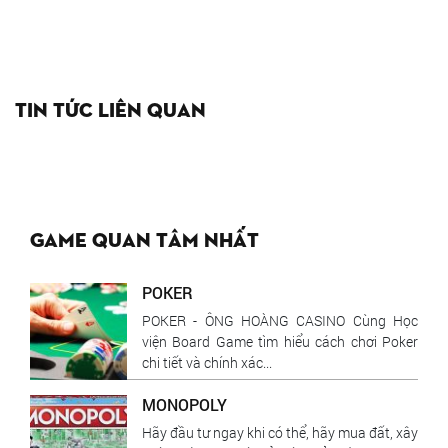
Tin tức liên quan
Game quan tâm nhất
POKER
POKER - ÔNG HOÀNG CASINO Cùng Học
viện Board Game tìm hiểu cách chơi Poker
chi tiết và chính xác...
MONOPOLY
Hãy đầu tư ngay khi có thể, hãy mua đất, xây