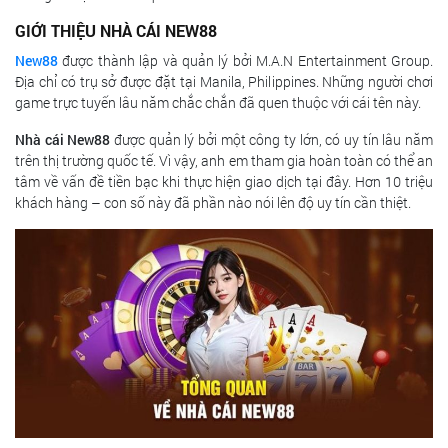
GIỚI THIỆU NHÀ CÁI NEW88
New88
được thành lập và quản lý bởi M.A.N Entertainment Group.
Địa chỉ có trụ sở được đặt tại Manila, Philippines. Những người chơi
game trực tuyến lâu năm chắc chắn đã quen thuộc với cái tên này.
Nhà cái New88
được quản lý bởi một công ty lớn, có uy tín lâu năm
trên thị trường quốc tế. Vì vậy, anh em tham gia hoàn toàn có thể an
tâm về vấn đề tiền bạc khi thực hiện giao dịch tại đây. Hơn 10 triệu
khách hàng – con số này đã phần nào nói lên độ uy tín cần thiệt.