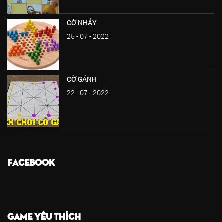
CỜ NHẢY
25 - 07 - 2022
CỜ GÁNH
22 - 07 - 2022
FACEBOOK
GAME YÊU THÍCH