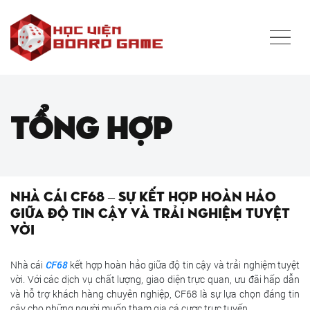
Tổng hợp
Nhà cái CF68 – Sự kết hợp hoàn hảo
giữa độ tin cậy và trải nghiệm tuyệt
vời
Nhà cái
CF68
kết hợp hoàn hảo giữa độ tin cậy và trải nghiệm tuyệt
vời. Với các dịch vụ chất lượng, giao diện trực quan, ưu đãi hấp dẫn
và hỗ trợ khách hàng chuyên nghiệp, CF68 là sự lựa chọn đáng tin
cậy cho những người muốn tham gia cá cược trực tuyến.