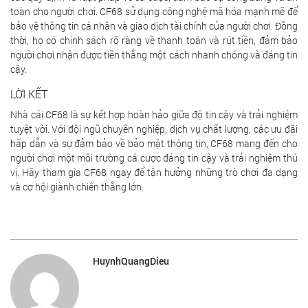
toàn cho người chơi. CF68 sử dụng công nghệ mã hóa mạnh mẽ để
bảo vệ thông tin cá nhân và giao dịch tài chính của người chơi. Đồng
thời, họ có chính sách rõ ràng về thanh toán và rút tiền, đảm bảo
người chơi nhận được tiền thắng một cách nhanh chóng và đáng tin
cậy.
LỜI KẾT
Nhà cái CF68 là sự kết hợp hoàn hảo giữa độ tin cậy và trải nghiệm
tuyệt vời. Với đội ngũ chuyên nghiệp, dịch vụ chất lượng, các ưu đãi
hấp dẫn và sự đảm bảo về bảo mật thông tin, CF68 mang đến cho
người chơi một môi trường cá cược đáng tin cậy và trải nghiệm thú
vị. Hãy tham gia CF68 ngay để tận hưởng những trò chơi đa dạng
và cơ hội giành chiến thắng lớn.
HuynhQuangDieu