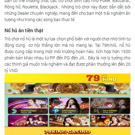
bạn có thể thưởng thức các trò chơi đỉnh cao như Poker, Baccarat,
Rồng hổ, Roulette, Blackjack… Những trò chơi này được dẫn dắt bởi
những Dealer chuyên nghiệp, mang đến cho bạn một trải nghiệm ấn
tượng như trong các sòng bạc thực tế.
Nổ hũ ăn tiền thật
Trò chơi nổ hũ là một sự lựa chọn phổ biến với người chơi nhờ tính tự
động cùng cơ hội thắng lớn mà nó mang lại. Tại 79KING, nổ hũ
được cung cấp trong một môi trường hoàn hảo, tích hợp hơn 1500
phiên bản khác nhau từ PP đến PG đến Jili… Đây là nơi lý tưởng cho
các thính giả muốn trải nghiệm và đạt được phần thưởng lên đến 20
tỷ VND.