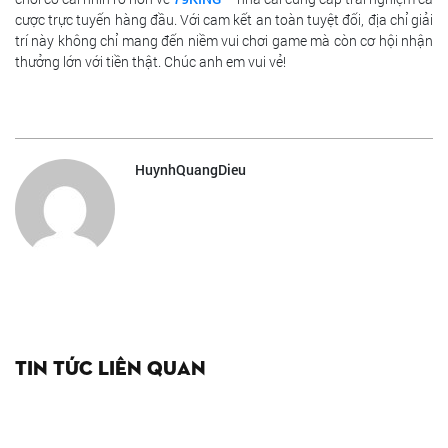
cược trực tuyến hàng đầu. Với cam kết an toàn tuyệt đối, địa chỉ giải
trí này không chỉ mang đến niềm vui chơi game mà còn cơ hội nhận
thưởng lớn với tiền thật. Chúc anh em vui vẻ!
HuynhQuangDieu
Tin tức liên quan