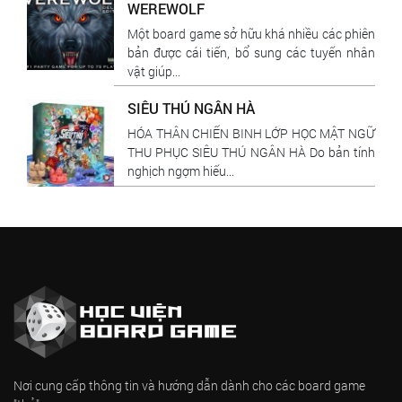
WEREWOLF
Một board game sở hữu khá nhiều các phiên
bản được cái tiến, bổ sung các tuyến nhân
vật giúp...
SIÊU THÚ NGÂN HÀ
HÓA THÂN CHIẾN BINH LỚP HỌC MẬT NGỮ
THU PHỤC SIÊU THÚ NGÂN HÀ Do bản tính
nghịch ngợm hiếu...
Nơi cung cấp thông tin và hướng dẫn dành cho các board game