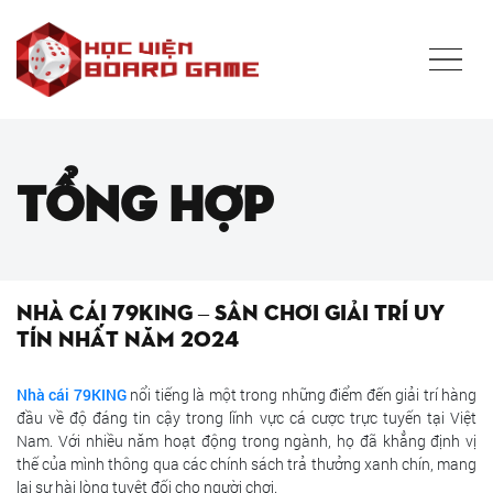
Tổng hợp
Nhà Cái 79KING – Sân Chơi Giải Trí Uy
Tín Nhất Năm 2024
Nhà cái 79KING
nổi tiếng là một trong những điểm đến giải trí hàng
đầu về độ đáng tin cậy trong lĩnh vực cá cược trực tuyến tại Việt
Nam. Với nhiều năm hoạt động trong ngành, họ đã khẳng định vị
thế của mình thông qua các chính sách trả thưởng xanh chín, mang
lại sự hài lòng tuyệt đối cho người chơi.