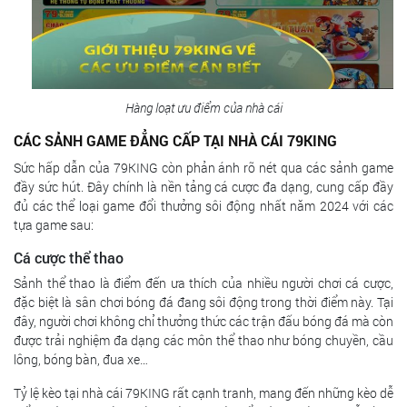
Hàng loạt ưu điểm của nhà cái
CÁC SẢNH GAME ĐẲNG CẤP TẠI NHÀ CÁI 79KING
Sức hấp dẫn của 79KING còn phản ánh rõ nét qua các sảnh game
đầy sức hút. Đây chính là nền tảng cá cược đa dạng, cung cấp đầy
đủ các thể loại game đổi thưởng sôi động nhất năm 2024 với các
tựa game sau:
Cá cược thể thao
Sảnh thể thao là điểm đến ưa thích của nhiều người chơi cá cược,
đặc biệt là sân chơi bóng đá đang sôi động trong thời điểm này. Tại
đây, người chơi không chỉ thưởng thức các trận đấu bóng đá mà còn
được trải nghiệm đa dạng các môn thể thao như bóng chuyền, cầu
lông, bóng bàn, đua xe…
Tỷ lệ kèo tại nhà cái 79KING rất cạnh tranh, mang đến những kèo dễ