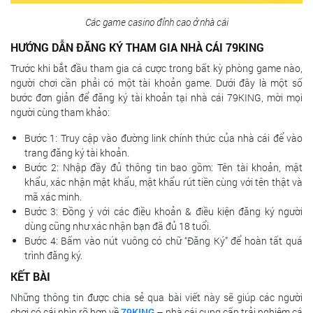
Các game casino đỉnh cao ở nhà cái
HƯỚNG DẪN ĐĂNG KÝ THAM GIA NHÀ CÁI 79KING
Trước khi bắt đầu tham gia cá cược trong bất kỳ phòng game nào,
người chơi cần phải có một tài khoản game. Dưới đây là một số
bước đơn giản để đăng ký tài khoản tại nhà cái 79KING, mời mọi
người cùng tham khảo:
Bước 1: Truy cập vào đường link chính thức của nhà cái để vào
trang đăng ký tài khoản.
Bước 2: Nhập đầy đủ thông tin bao gồm: Tên tài khoản, mật
khẩu, xác nhận mật khẩu, mật khẩu rút tiền cùng với tên thật và
mã xác minh.
Bước 3: Đồng ý với các điều khoản & điều kiện đăng ký người
dùng cũng như xác nhận bạn đã đủ 18 tuổi.
Bước 4: Bấm vào nút vuông có chữ “Đăng Ký” để hoàn tất quá
trình đăng ký.
KẾT BÀI
Những thông tin được chia sẻ qua bài viết này sẽ giúp các người
chơi có cái nhìn rõ hơn về
79KING
– nhà cái cung cấp trải nghiệm cá