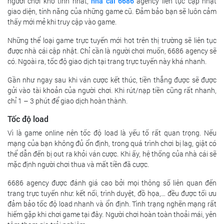
người chơi khó tính nhất,
nhà cái 6686
agency liên tục cập nhật
giao diện, tính năng của những game cũ. Đảm bảo bạn sẽ luôn cảm
thấy mới mẻ khi truy cập vào game.
Những thể loại game trực tuyến mới hot trên thị trường sẽ liên tục
được nhà cái cập nhật. Chỉ cần là người chơi muốn, 6686 agency sẽ
có. Ngoài ra, tốc độ giao dịch tại trang trực tuyến này khá nhanh.
Gần như ngay sau khi ván cược kết thúc, tiền thắng được sẽ được
gửi vào tài khoản của người chơi. Khi rút/nạp tiền cũng rất nhanh,
chỉ 1 – 3 phút để giao dịch hoàn thành.
Tốc độ load
Vì là game online nên tốc độ load là yếu tố rất quan trọng. Nếu
mạng của bạn không đủ ổn định, trong quá trình chơi bị lag, giật có
thể dẫn đến bị out ra khỏi ván cược. Khi ấy, hệ thống của nhà cái sẽ
mặc định người chơi thua và mất tiền đã cược.
6686 agency được đánh giá cao bởi mọi thông số liên quan đến
trang trực tuyến như: kết nối, trình duyệt, đồ họa,… đều được tối ưu
đảm bảo tốc độ load nhanh và ổn định. Tình trạng nghẽn mạng rất
hiếm gặp khi chơi game tại đây. Người chơi hoàn toàn thoải mái, yên