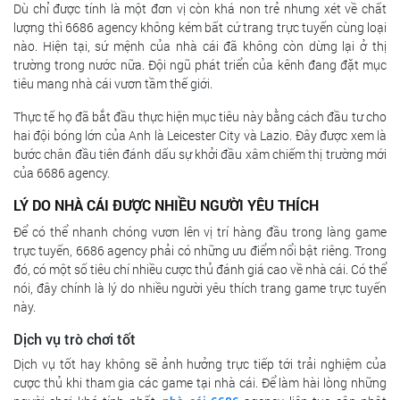
Dù chỉ được tính là một đơn vị còn khá non trẻ nhưng xét về chất
lượng thì 6686 agency không kém bất cứ trang trực tuyến cùng loại
nào. Hiện tại, sứ mệnh của nhà cái đã không còn dừng lại ở thị
trường trong nước nữa. Đội ngũ phát triển của kênh đang đặt mục
tiêu mang nhà cái vươn tầm thế giới.
Thực tế họ đã bắt đầu thực hiện mục tiêu này bằng cách đầu tư cho
hai đội bóng lớn của Anh là Leicester City và Lazio. Đây được xem là
bước chân đầu tiên đánh dấu sự khởi đầu xâm chiếm thị trường mới
của 6686 agency.
LÝ DO NHÀ CÁI ĐƯỢC NHIỀU NGƯỜI YÊU THÍCH
Để có thể nhanh chóng vươn lên vị trí hàng đầu trong làng game
trực tuyến, 6686 agency phải có những ưu điểm nổi bật riêng. Trong
đó, có một số tiêu chí nhiều cược thủ đánh giá cao về nhà cái. Có thể
nói, đây chính là lý do nhiều người yêu thích trang game trực tuyến
này.
Dịch vụ trò chơi tốt
Dịch vụ tốt hay không sẽ ảnh hưởng trực tiếp tới trải nghiệm của
cược thủ khi tham gia các game tại nhà cái. Để làm hài lòng những