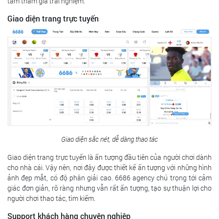
tâm tham gia trải nghiệm.
Giao diện trang trực tuyến
Giao diện sắc nét, dễ dàng thao tác
Giao diện trang trực tuyến là ấn tượng đầu tiên của người chơi dành
cho nhà cái. Vậy nên, nơi đây được thiết kế ấn tượng với những hình
ảnh đẹp mắt, có độ phân giải cao. 6686 agency chú trọng tới cảm
giác đơn giản, rõ ràng nhưng vẫn rất ấn tượng, tạo sự thuận lợi cho
người chơi thao tác, tìm kiếm.
Support khách hàng chuyên nghiệp