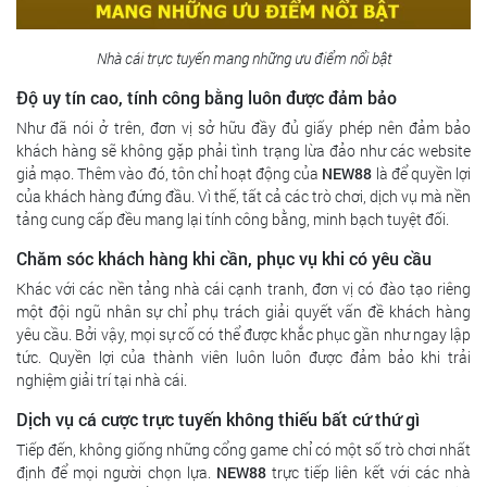
Nhà cái trực tuyến mang những ưu điểm nổi bật
Độ uy tín cao, tính công bằng luôn được đảm bảo
Như đã nói ở trên, đơn vị sở hữu đầy đủ giấy phép nên đảm bảo
khách hàng sẽ không gặp phải tình trạng lừa đảo như các website
giả mạo. Thêm vào đó, tôn chỉ hoạt động của
NEW88
là để quyền lợi
của khách hàng đứng đầu. Vì thế, tất cả các trò chơi, dịch vụ mà nền
tảng cung cấp đều mang lại tính công bằng, minh bạch tuyệt đối.
Chăm sóc khách hàng khi cần, phục vụ khi có yêu cầu
Khác với các nền tảng nhà cái cạnh tranh, đơn vị có đào tạo riêng
một đội ngũ nhân sự chỉ phụ trách giải quyết vấn đề khách hàng
yêu cầu. Bởi vậy, mọi sự cố có thể được khắc phục gần như ngay lập
tức. Quyền lợi của thành viên luôn luôn được đảm bảo khi trải
nghiệm giải trí tại nhà cái.
Dịch vụ cá cược trực tuyến không thiếu bất cứ thứ gì
Tiếp đến, không giống những cổng game chỉ có một số trò chơi nhất
định để mọi người chọn lựa.
NEW88
trực tiếp liên kết với các nhà