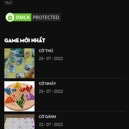
"thủ".
GAME MỚI NHẤT
CỜ THÚ
25 - 07 - 2022
CỜ NHẢY
25 - 07 - 2022
CỜ GÁNH
22 - 07 - 2022