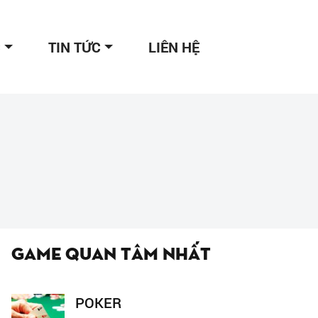
C
TIN TỨC
LIÊN HỆ
Game quan tâm nhất
POKER