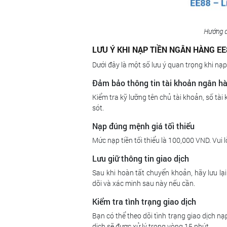
Hướng d
LƯU Ý KHI NẠP TIỀN NGÂN HÀNG EE
Dưới đây là một số lưu ý quan trọng khi n
Đảm bảo thông tin tài khoản ngân hà
Kiểm tra kỹ lưỡng tên chủ tài khoản, số tà
sót.
Nạp đúng mệnh giá tối thiểu
Mức nạp tiền tối thiểu là 100,000 VND. Vui 
Lưu giữ thông tin giao dịch
Sau khi hoàn tất chuyển khoản, hãy lưu lại 
dõi và xác minh sau này nếu cần.
Kiểm tra tình trạng giao dịch
Bạn có thể theo dõi tình trạng giao dịch nạ
dịch sẽ được xử lý trong vòng 15 phút.