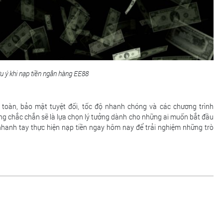
u ý khi nạp tiền ngân hàng EE88
 toàn, bảo mật tuyệt đối, tốc độ nhanh chóng và các chương trình
ng chắc chắn sẽ là lựa chọn lý tưởng dành cho những ai muốn bắt đầu
 nhanh tay thực hiện nạp tiền ngay hôm nay để trải nghiệm những trò