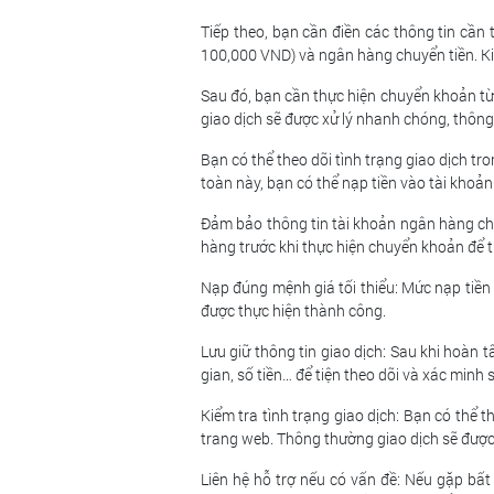
Tiếp theo, bạn cần điền các thông tin cần t
100,000 VND) và ngân hàng chuyển tiền. Kiể
Sau đó, bạn cần thực hiện chuyển khoản t
giao dịch sẽ được xử lý nhanh chóng, thôn
Bạn có thể theo dõi tình trạng giao dịch tro
toàn này, bạn có thể nạp tiền vào tài khoả
Đảm bảo thông tin tài khoản ngân hàng chín
hàng trước khi thực hiện chuyển khoản để t
Nạp đúng mệnh giá tối thiểu: Mức nạp tiền t
được thực hiện thành công.
Lưu giữ thông tin giao dịch: Sau khi hoàn t
gian, số tiền… để tiện theo dõi và xác minh
Kiểm tra tình trạng giao dịch: Bạn có thể th
trang web. Thông thường giao dịch sẽ được 
Liên hệ hỗ trợ nếu có vấn đề: Nếu gặp bất 