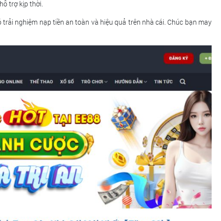
 trợ kịp thời.
có trải nghiệm nạp tiền an toàn và hiệu quả trên nhà cái. Chúc bạn may