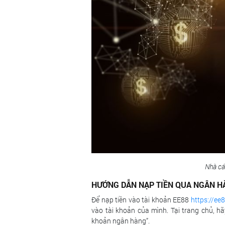
Nhà cá
HƯỚNG DẪN NẠP TIỀN QUA NGÂN H
Để nạp tiền vào tài khoản EE88
https://ee8
vào tài khoản của mình. Tại trang chủ, 
khoản ngân hàng”.