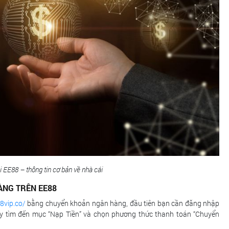
i EE88 – thông tin cơ bản về nhà cái
ÀNG TRÊN EE88
8vip.co/
bằng chuyển khoản ngân hàng, đầu tiên bạn cần đăng nhập
hãy tìm đến mục “Nạp Tiền” và chọn phương thức thanh toán “Chuyển