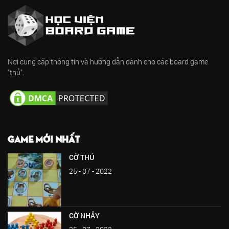
Nơi cung cấp thông tin và hướng dẫn dành cho các board game
"thủ".
GAME MỚI NHẤT
CỜ THÚ
25 - 07 - 2022
CỜ NHẢY