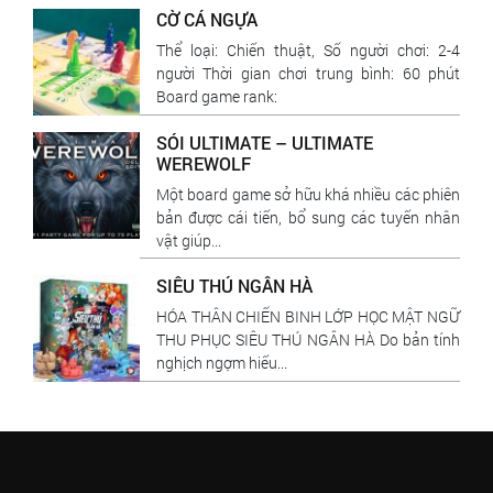
CỜ CÁ NGỰA
Thể loại: Chiến thuật, Số người chơi: 2-4
người Thời gian chơi trung bình: 60 phút
Board game rank:
SÓI ULTIMATE – ULTIMATE
WEREWOLF
Một board game sở hữu khá nhiều các phiên
bản được cái tiến, bổ sung các tuyến nhân
vật giúp...
SIÊU THÚ NGÂN HÀ
HÓA THÂN CHIẾN BINH LỚP HỌC MẬT NGỮ
THU PHỤC SIÊU THÚ NGÂN HÀ Do bản tính
nghịch ngợm hiếu...