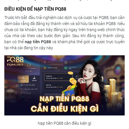
ĐIỀU KIỆN ĐỂ NẠP TIỀN PQ88
Trước khi bắt đầu trải nghiệm các dịch vụ cá cược tại PQ88, bạn cần
đảm bảo rằng đã đăng ký thành viên và sở hữu tài khoản PQ88. Nếu
chưa có tài khoản, bạn hãy đăng ký ngay trên trang web chính thức
của nhà cái theo các bước đơn giản. Sau khi đăng ký thành công,
bạn có thể
nạp tiền PQ88
và khám phá thế giới cá cược trực tuyến
tại nhà cái đáng tin cậy này.
Nạp tiền PQ88 cần điều kiện gì