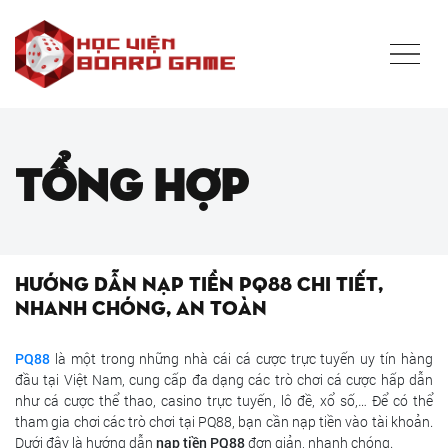
Tổng hợp
Hướng dẫn nạp tiền PQ88 chi tiết,
nhanh chóng, an toàn
PQ88
là một trong những nhà cái cá cược trực tuyến uy tín hàng
đầu tại Việt Nam, cung cấp đa dạng các trò chơi cá cược hấp dẫn
như cá cược thể thao, casino trực tuyến, lô đề, xổ số,… Để có thể
tham gia chơi các trò chơi tại PQ88, bạn cần nạp tiền vào tài khoản.
Dưới đây là hướng dẫn
nạp tiền PQ88
đơn giản, nhanh chóng.