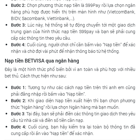
Bước 2:
Chọn phương thức nạp tiền là S99Pay rồi lựa chọn ngân
hàng phù hợp được hiển thị trên màn hình như (VietcomBank,
BIDV, Sacombank, Viettinbank,…).
Bước 3:
Lúc này, hệ thống sẽ tự động chuyển tới một giao dịch
trung gian của hình thức nạp tiền S99pay và bạn sẽ phải cung
cấp các thông tin theo yêu cầu.
Bước 4:
Cuối cùng, người chơi chỉ cần bấm vào “Nạp tiền” để xác
nhận và chờ đợi vài phút để nhận thông báo từ hệ thống.
Nạp tiền BETVISA qua ngân hàng
Đây là một hình thức phổ biến bởi vì an toàn và phù hợp với nhiều
bet thủ. Cách thực hiện như sau:
Bước 1:
Tương tự như các cách nạp tiền trên thì anh em cũng
phải đăng nhập rồi bấm vào “Nạp tiền”.
Bước 2:
Khi giao diện Nạp tiền xuất hiện thì bạn chọn phương
thức “Ngân hàng” rồi lựa chọn Ngân hàng mà bạn muốn.
Bước 3
: Tại đây, bạn sẽ phải điền các thông tin giao dịch theo yêu
cầu từ nhà cái và điền số tiền cần nạp.
Bước 4:
Cuối cùng, bạn hãy kiểm tra lại toàn bộ thông tin đã
cung cấp rồi ấn vào “Nạp tiền” để xác nhận.