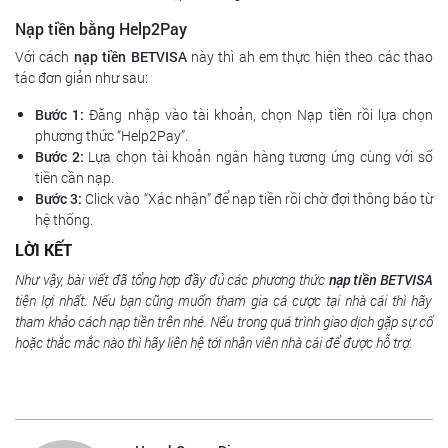
Nạp tiền bằng Help2Pay
Với cách
nạp tiền BETVISA
này thì ah em thực hiện theo các thao
tác đơn giản như sau:
Bước 1:
Đăng nhập vào tài khoản, chọn Nạp tiền rồi lựa chọn
phương thức “Help2Pay”.
Bước 2:
Lựa chọn tài khoản ngân hàng tương ứng cùng với số
tiền cần nạp.
Bước 3:
Click vào “Xác nhận” để nạp tiền rồi chờ đợi thông báo từ
hệ thống.
LỜI KẾT
Như vậy, bài viết đã tổng hợp đầy đủ các phương thức
nạp tiền BETVISA
tiện lợi nhất. Nếu bạn cũng muốn tham gia cá cược tại nhà cái thì hãy
tham khảo cách nạp tiền trên nhé. Nếu trong quá trình giao dịch gặp sự cố
hoặc thắc mắc nào thì hãy liên hệ tới nhân viên nhà cái để được hỗ trợ.