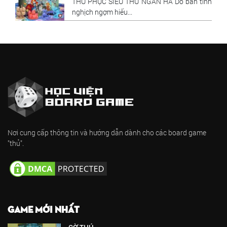
THU PHỤC SIÊU THÚ NGÂN HÀ Do bản tính
nghịch ngợm hiếu...
Nơi cung cấp thông tin và hướng dẫn dành cho các board game
"thủ".
GAME MỚI NHẤT