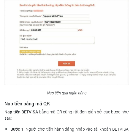
Nạp tiền qua ngân hàng
Nạp tiền bằng mã QR
Nạp tiền BETVISA
bằng mã QR cũng rất đơn giản bởi các bước như
sau:
Bước 1:
Người chơi tiến hành đăng nhập vào tài khoản BETVISA