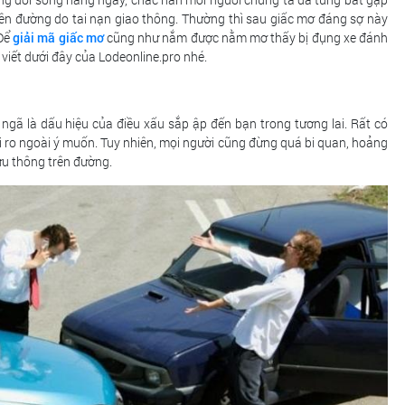
trên đường do tai nạn giao thông. Thường thì sau giấc mơ đáng sợ này
 Để
giải mã giấc mơ
cũng như nắm được nằm mơ thấy bị đụng xe đánh
 viết dưới đây của Lodeonline.pro nhé.
 ngã là dấu hiệu của điều xấu sắp ập đến bạn trong tương lai. Rất có
i ro ngoài ý muốn. Tuy nhiên, mọi người cũng đừng quá bi quan, hoảng
ưu thông trên đường.