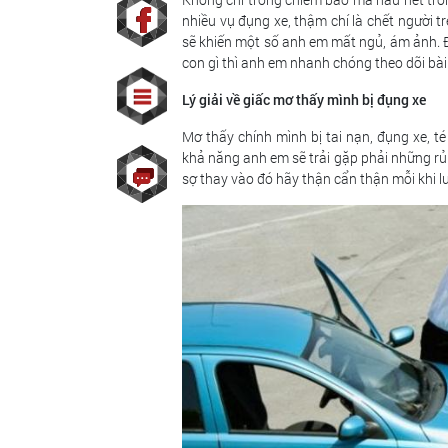
nhiều vụ đụng xe, thậm chí là chết người 
sẽ khiến một số anh em mất ngủ, ám ảnh.
con gì thì anh em nhanh chóng theo dõi bài
Lý giải về giấc mơ thấy mình bị đụng xe
Mơ thấy chính mình bị tai nạn, đụng xe, té
khả năng anh em sẽ trải gặp phải những rủ
sợ thay vào đó hãy thận cẩn thận mỗi khi l