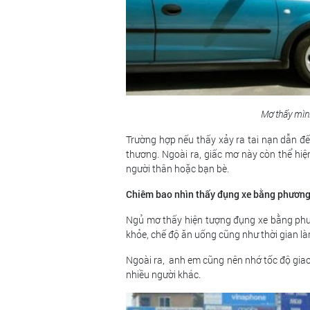
Mơ thấy mìn
Trường hợp nếu thấy xảy ra tai nạn dẫn đ
thương. Ngoài ra, giấc mơ này còn thể hi
người thân hoặc bạn bè.
Chiêm bao nhìn thấy đụng xe bằng phương
Ngủ mơ thấy hiện tượng đụng xe bằng phươ
khỏe, chế độ ăn uống cũng như thời gian là
Ngoài ra, anh em cũng nên nhớ tốc độ giao
nhiều người khác.