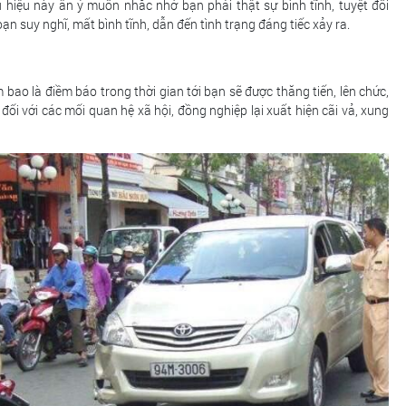
 hiệu này ẩn ý muốn nhắc nhở bạn phải thật sự bình tĩnh, tuyệt đối
ạn suy nghĩ, mất bình tĩnh, dẫn đến tình trạng đáng tiếc xảy ra.
 bao là điềm báo trong thời gian tới bạn sẽ được thăng tiến, lên chức,
đối với các mối quan hệ xã hội, đồng nghiệp lại xuất hiện cãi vả, xung