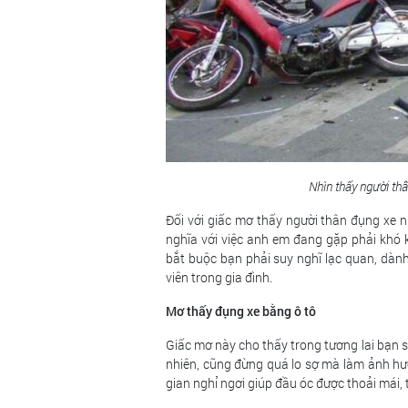
Nhìn thấy người th
Đối với giấc mơ thấy người thân đụng xe 
nghĩa với việc anh em đang gặp phải khó 
bắt buộc bạn phải suy nghĩ lạc quan, dàn
viên trong gia đình.
Mơ thấy đụng xe bằng ô tô
Giấc mơ này cho thấy trong tương lai bạn s
nhiên, cũng đừng quá lo sợ mà làm ảnh hư
gian nghỉ ngơi giúp đầu óc được thoải mái, 