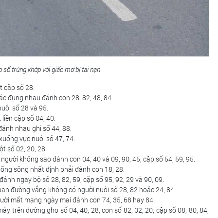
 số trùng khớp với giấc mơ bị tai nạn
t cặp số 28.
c đụng nhau đánh con 28, 82, 48, 84.
uôi số 28 và 95.
liền cặp số 04, 40.
đánh nhau ghi số 44, 88.
xuống vực nuôi số 47, 74.
t số 02, 20, 28.
 người không sao đánh con 04, 40 và 09, 90, 45, cặp số 54, 59, 95.
ống sông nhất định phải đánh con 18, 28.
nh ngay bộ số 28, 82, 59, cặp số 95, 92, 29 và 90, 09.
đoạn đường vắng không có người nuôi số 28, 82 hoặc 24, 84.
gười mất mạng ngày mai đánh con 74, 35, 68 hay 84.
áy trên đường gho số 04, 40, 28, con số 82, 02, 20, cặp số 08, 80, 84,