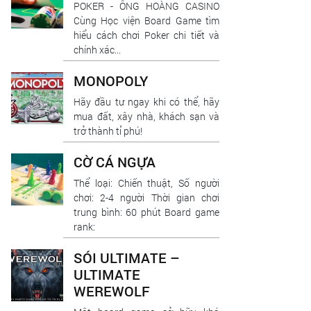
POKER - ÔNG HOÀNG CASINO
Cùng Học viện Board Game tìm
hiểu cách chơi Poker chi tiết và
chính xác...
MONOPOLY
Hãy đầu tư ngay khi có thể, hãy
mua đất, xây nhà, khách sạn và
trở thành tỉ phú!
CỜ CÁ NGỰA
Thể loại: Chiến thuật, Số người
chơi: 2-4 người Thời gian chơi
trung bình: 60 phút Board game
rank:
SÓI ULTIMATE –
ULTIMATE
WEREWOLF