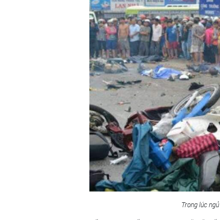
Trong lúc ngủ