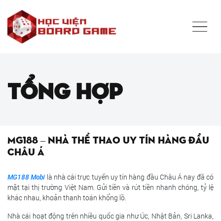
Tổng hợp
MG188 – NHÀ THỂ THAO UY TÍN HÀNG ĐẦU
CHÂU Á
MG188 Mobi
là nhà cái trực tuyến uy tín hàng đầu Châu Á nay đã có
mặt tại thị trường Việt Nam. Gửi tiền và rút tiền nhanh chóng, tỷ lệ
khác nhau, khoản thanh toán khổng lồ.
Nhà cái hoạt động trên nhiều quốc gia như Úc, Nhật Bản, Sri Lanka,