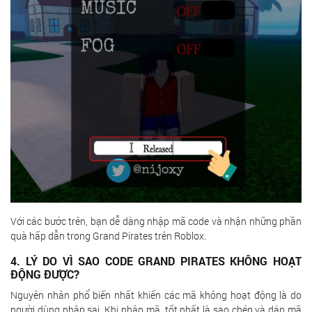
Với các bước trên, bạn dễ dàng nhập mã code và nhận những phần
quà hấp dẫn trong Grand Pirates trên Roblox.
4. LÝ DO VÌ SAO CODE GRAND PIRATES KHÔNG HOẠT
ĐỘNG ĐƯỢC?
Nguyên nhân phổ biến nhất khiến các mã không hoạt động là do
người dùng nhập sai. Khi nhập mã, tốt nhất là sao chép và dán mã