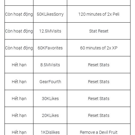
Còn hoạt động
50KLikesSorry
120 minutes of 2x Peli
Còn hoạt động
12.5MVisits
Stat Reset
Còn hoạt động
60KFavorites
60 minutes of 2x XP
Hết hạn
8.5MVisits
Reset Stats
Hết hạn
GearFourth
Reset Stats
Hết hạn
30KLikes
Reset Stats
Hết hạn
20KLikes
Reset Stats
Hết hạn
1KDislikes
Remove a Devil Fruit