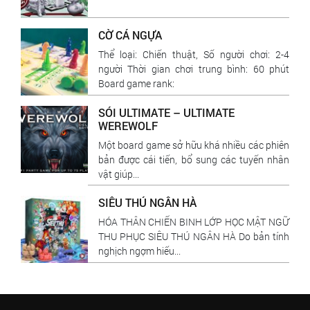
CỜ CÁ NGỰA
Thể loại: Chiến thuật, Số người chơi: 2-4
người Thời gian chơi trung bình: 60 phút
Board game rank:
SÓI ULTIMATE – ULTIMATE
WEREWOLF
Một board game sở hữu khá nhiều các phiên
bản được cái tiến, bổ sung các tuyến nhân
vật giúp...
SIÊU THÚ NGÂN HÀ
HÓA THÂN CHIẾN BINH LỚP HỌC MẬT NGỮ
THU PHỤC SIÊU THÚ NGÂN HÀ Do bản tính
nghịch ngợm hiếu...