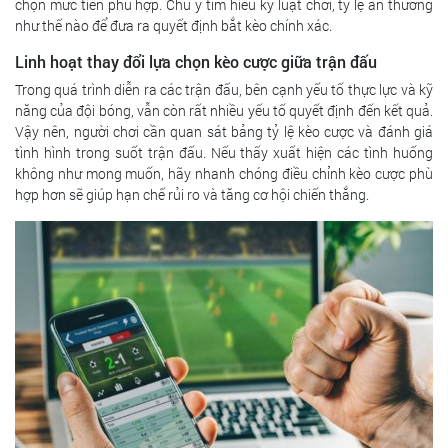
chọn mức tiền phù hợp. Chú ý tìm hiểu kỹ luật chơi, tỷ lệ ăn thưởng
như thế nào để đưa ra quyết định bắt kèo chính xác.
Linh hoạt thay đổi lựa chọn kèo cược giữa trận đấu
Trong quá trình diễn ra các trận đấu, bên cạnh yếu tố thực lực và kỹ
năng của đội bóng, vẫn còn rất nhiều yếu tố quyết định đến kết quả.
Vậy nên, người chơi cần quan sát bảng tỷ lệ kèo cược và đánh giá
tình hình trong suốt trận đấu. Nếu thấy xuất hiện các tình huống
không như mong muốn, hãy nhanh chóng điều chỉnh kèo cược phù
hợp hơn sẽ giúp hạn chế rủi ro và tăng cơ hội chiến thắng.