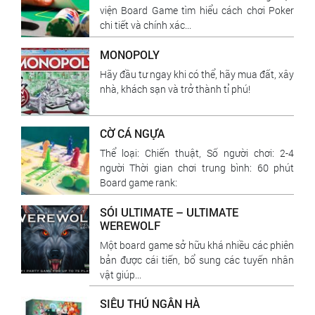
viện Board Game tìm hiểu cách chơi Poker
chi tiết và chính xác...
MONOPOLY
Hãy đầu tư ngay khi có thể, hãy mua đất, xây
nhà, khách sạn và trở thành tỉ phú!
CỜ CÁ NGỰA
Thể loại: Chiến thuật, Số người chơi: 2-4
người Thời gian chơi trung bình: 60 phút
Board game rank:
SÓI ULTIMATE – ULTIMATE
WEREWOLF
Một board game sở hữu khá nhiều các phiên
bản được cái tiến, bổ sung các tuyến nhân
vật giúp...
SIÊU THÚ NGÂN HÀ