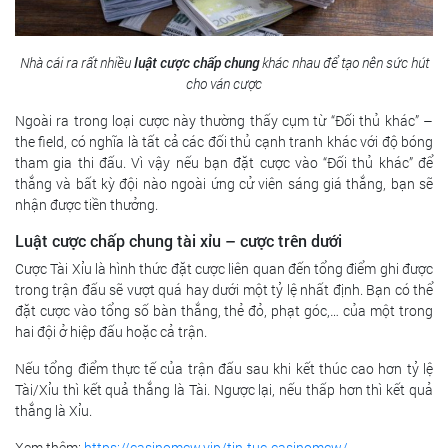
Nhà cái ra rất nhiều
luật cược chấp chung
khác nhau để tạo nên sức hút
cho ván cược
Ngoài ra trong loại cược này thường thấy cụm từ “Đối thủ khác” –
the field, có nghĩa là tất cả các đối thủ cạnh tranh khác với độ bóng
tham gia thi đấu. Vì vậy nếu bạn đặt cược vào “Đối thủ khác” để
thắng và bất kỳ đội nào ngoài ứng cử viên sáng giá thắng, bạn sẽ
nhận được tiền thưởng.
Luật cược chấp chung tài xỉu – cược trên dưới
Cược Tài Xỉu là hình thức đặt cược liên quan đến tổng điểm ghi được
trong trận đấu sẽ vượt quá hay dưới một tỷ lệ nhất định. Bạn có thể
đặt cược vào tổng số bàn thắng, thẻ đỏ, phạt góc,… của một trong
hai đội ở hiệp đấu hoặc cả trận.
Nếu tổng điểm thực tế của trận đấu sau khi kết thúc cao hơn tỷ lệ
Tài/Xỉu thì kết quả thắng là Tài. Ngược lại, nếu thấp hơn thì kết quả
thắng là Xỉu.
Xem thêm:
https://casinomcw.vip/tin-tuc-casinomcw/