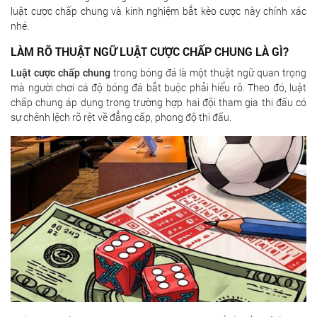
luật cược chấp chung và kinh nghiệm bắt kèo cược này chính xác
nhé.
LÀM RÕ THUẬT NGỮ LUẬT CƯỢC CHẤP CHUNG LÀ GÌ?
Luật cược chấp chung
trong bóng đá là một thuật ngữ quan trọng
mà người chơi cá độ bóng đá bắt buộc phải hiểu rõ. Theo đó, luật
chấp chung áp dụng trong trường hợp hai đội tham gia thi đấu có
sự chênh lệch rõ rệt về đẳng cấp, phong độ thi đấu.