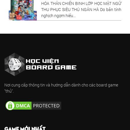
HÓA THÂN CHIẾN BINH LỚP HỌC MẬT NGỮ
THU PHỤC SIÊU THÚ NGÂN HÀ Do bản tính
nghịch ngợm hiếu...
Nơi cung cấp thông tin và hướng dẫn dành cho các board game
"thủ".
GAME MỚI NHẤT