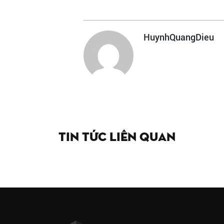
HuynhQuangDieu
Tin tức liên quan