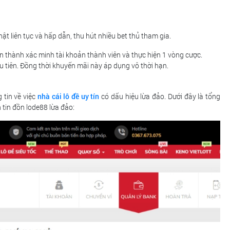
t liên tục và hấp dẫn, thu hút nhiều bet thủ tham gia.
n thành xác minh tài khoản thành viên và thực hiện 1 vòng cược.
tiên. Đồng thời khuyến mãi này áp dụng vô thời hạn.
 tin về việc
nhà cái lô đề uy tín
có dấu hiệu lừa đảo. Dưới đây là tổng
tin đồn lode88 lừa đảo: