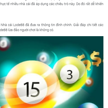
thực tế nhiều nhà cái đã áp dụng các chiêu trò này. Do đó rất dễ khiến
Nhà cái Lode88 đã đưa ra thông tin đính chính. Giải đáp chi tiết các
ode88 lừa đảo người chơi là không có.