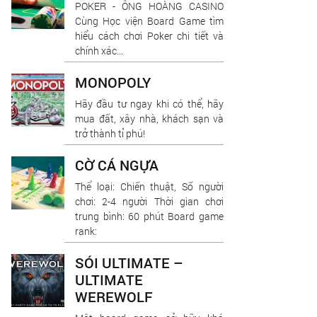
POKER - ÔNG HOÀNG CASINO
Cùng Học viện Board Game tìm
hiểu cách chơi Poker chi tiết và
chính xác...
MONOPOLY
Hãy đầu tư ngay khi có thể, hãy
mua đất, xây nhà, khách sạn và
trở thành tỉ phú!
CỜ CÁ NGỰA
Thể loại: Chiến thuật, Số người
chơi: 2-4 người Thời gian chơi
trung bình: 60 phút Board game
rank:
SÓI ULTIMATE –
ULTIMATE
WEREWOLF