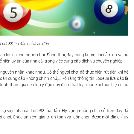
Lode88 lừa đảo chỉ là tin đồn
o lợi ích cho người chơi. Đồng thời, đây cũng là một lời cảm ơn và ưu
 hiện uy tín của nhà cái trong việc cung cấp dịch vụ chuyên nghiệp.
 nguyên nhân khác nhau. Có thể người chơi đã thực hiện rút tiền khi hệ
khoản cung cấp không chính chủ,… Rõ ràng thông tin Lode88 lừa đảo là
rình tham gia nên lưu ý đọc quy định thật kỹ trước khi thực hiện giao
n, sự việc nhà cái Lode88 lừa đảo. Hy vọng những chia sẻ trên đây đã
 chơi. Chúc anh em giải trí an toàn và luôn chọn được một địa chỉ uy