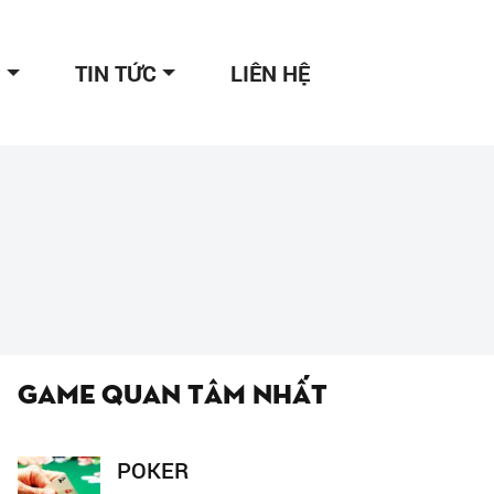
C
TIN TỨC
LIÊN HỆ
Game quan tâm nhất
POKER