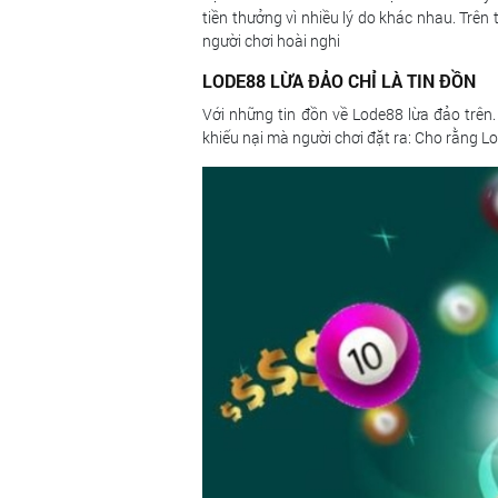
tiền thưởng vì nhiều lý do khác nhau. Trên 
người chơi hoài nghi
LODE88 LỪA ĐẢO CHỈ LÀ TIN ĐỒN
Với những tin đồn về Lode88 lừa đảo trên. 
khiếu nại mà người chơi đặt ra: Cho rằng L