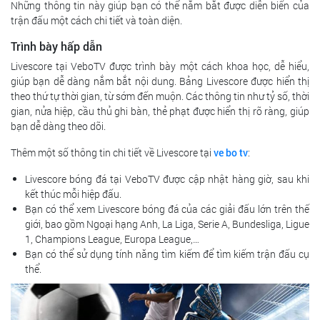
Những thông tin này giúp bạn có thể nắm bắt được diễn biến của
trận đấu một cách chi tiết và toàn diện.
Trình bày hấp dẫn
Livescore tại VeboTV được trình bày một cách khoa học, dễ hiểu,
giúp bạn dễ dàng nắm bắt nội dung. Bảng Livescore được hiển thị
theo thứ tự thời gian, từ sớm đến muộn. Các thông tin như tỷ số, thời
gian, nửa hiệp, cầu thủ ghi bàn, thẻ phạt được hiển thị rõ ràng, giúp
bạn dễ dàng theo dõi.
Thêm một số thông tin chi tiết về Livescore tại
ve bo tv
:
Livescore bóng đá tại VeboTV được cập nhật hàng giờ, sau khi
kết thúc mỗi hiệp đấu.
Bạn có thể xem Livescore bóng đá của các giải đấu lớn trên thế
giới, bao gồm Ngoại hạng Anh, La Liga, Serie A, Bundesliga, Ligue
1, Champions League, Europa League,…
Bạn có thể sử dụng tính năng tìm kiếm để tìm kiếm trận đấu cụ
thể.