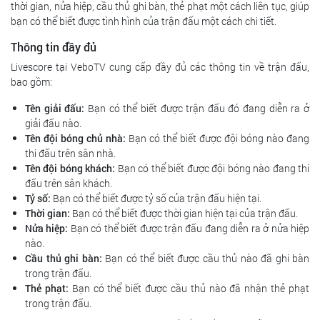
thời gian, nửa hiệp, cầu thủ ghi bàn, thẻ phạt một cách liên tục, giúp
bạn có thể biết được tình hình của trận đấu một cách chi tiết.
Thông tin đầy đủ
Livescore tại VeboTV cung cấp đầy đủ các thông tin về trận đấu,
bao gồm:
Tên giải đấu:
Bạn có thể biết được trận đấu đó đang diễn ra ở
giải đấu nào.
Tên đội bóng chủ nhà:
Bạn có thể biết được đội bóng nào đang
thi đấu trên sân nhà.
Tên đội bóng khách:
Bạn có thể biết được đội bóng nào đang thi
đấu trên sân khách.
Tỷ số:
Bạn có thể biết được tỷ số của trận đấu hiện tại.
Thời gian:
Bạn có thể biết được thời gian hiện tại của trận đấu.
Nửa hiệp:
Bạn có thể biết được trận đấu đang diễn ra ở nửa hiệp
nào.
Cầu thủ ghi bàn:
Bạn có thể biết được cầu thủ nào đã ghi bàn
trong trận đấu.
Thẻ phạt:
Bạn có thể biết được cầu thủ nào đã nhận thẻ phạt
trong trận đấu.