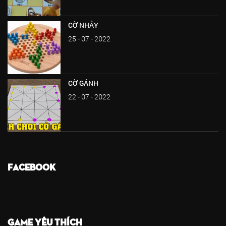
CỜ NHẢY
25 - 07 - 2022
CỜ GÁNH
22 - 07 - 2022
FACEBOOK
GAME YÊU THÍCH