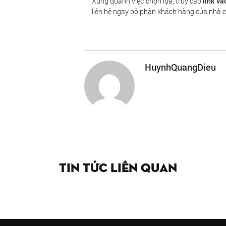
Xung quanh việc chọn lựa, truy cập
link và
liên hệ ngay bộ phận khách hàng của nhà cái
HuynhQuangDieu
Tin tức liên quan