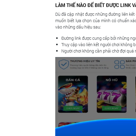
LÀM THẾ NÀO ĐỂ BIẾT ĐƯỢC LINK V
Dù đã cập nhật được những đường liên kết
muốn biết lựa chọn của mình có chuẩn xác
vào những dấu hiệu sau:
Đường link được cung cấp bởi những ng
Truy cập vào liên kết người chơi không 
Người chơi không cần phải chờ đợi quá nh