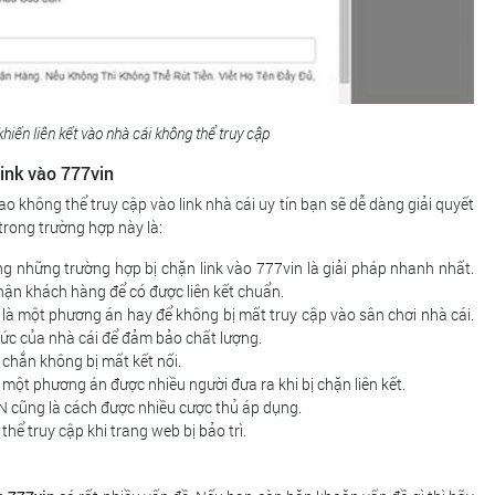
iến liên kết vào nhà cái không thể truy cập
 link vào 777vin
o không thể truy cập vào link nhà cái uy tín bạn sẽ dễ dàng giải quyết
trong trường hợp này là:
ong những trường hợp bị chặn link vào 777vin là giải pháp nhanh nhất.
phận khách hàng để có được liên kết chuẩn.
 là một phương án hay để không bị mất truy cập vào sân chơi nhà cái.
hức của nhà cái để đảm bảo chất lượng.
chắn không bị mất kết nối.
 một phương án được nhiều người đưa ra khi bị chặn liên kết.
 cũng là cách được nhiều cược thủ áp dụng.
thể truy cập khi trang web bị bảo trì.