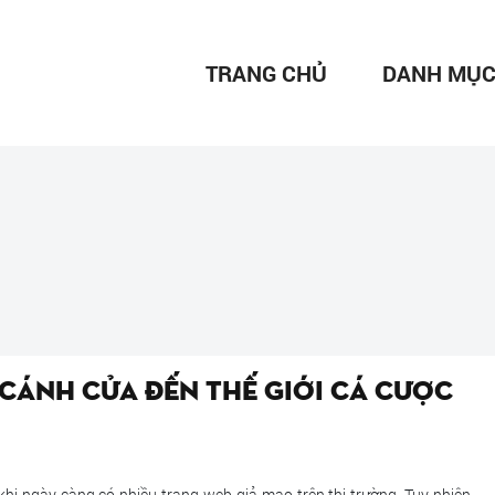
TRANG CHỦ
DANH MỤ
 Cánh Cửa Đến Thế Giới Cá Cược
hi ngày càng có nhiều trang web giả mạo trên thị trường. Tuy nhiên,