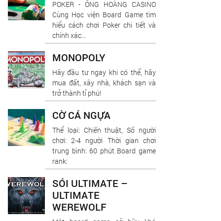
POKER - ÔNG HOÀNG CASINO
Cùng Học viện Board Game tìm
hiểu cách chơi Poker chi tiết và
chính xác...
MONOPOLY
Hãy đầu tư ngay khi có thể, hãy
mua đất, xây nhà, khách sạn và
trở thành tỉ phú!
CỜ CÁ NGỰA
Thể loại: Chiến thuật, Số người
chơi: 2-4 người Thời gian chơi
trung bình: 60 phút Board game
rank:
SÓI ULTIMATE –
ULTIMATE
WEREWOLF