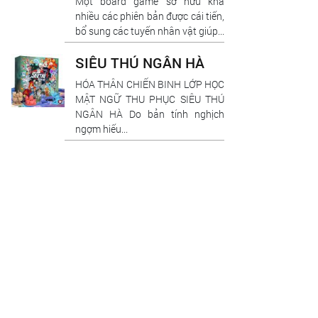
Một board game sở hữu khá
nhiều các phiên bản được cái tiến,
bổ sung các tuyến nhân vật giúp...
SIÊU THÚ NGÂN HÀ
HÓA THÂN CHIẾN BINH LỚP HỌC
MẬT NGỮ THU PHỤC SIÊU THÚ
NGÂN HÀ Do bản tính nghịch
ngợm hiếu...