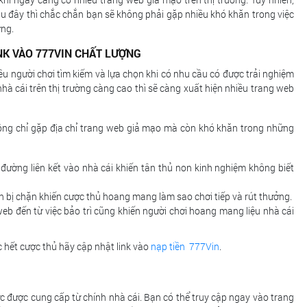
u đây thì chắc chắn bạn sẽ không phải gặp nhiều khó khăn trong việc
ợng.
NK VÀO 777VIN CHẤT LƯỢNG
ều người chơi tìm kiếm và lựa chọn khi có nhu cầu có được trải nghiệm
hà cái trên thị trường càng cao thì sẽ càng xuất hiện nhiều trang web
không chỉ gặp địa chỉ trang web giả mạo mà còn khó khăn trong những
m đường liên kết vào nhà cái khiến tân thủ non kinh nghiệm không biết
n bị chặn khiến cược thủ hoang mang làm sao chơi tiếp và rút thưởng.
b đến từ việc bảo trì cũng khiến người chơi hoang mang liệu nhà cái
ớc hết cược thủ hãy cập nhật link vào
nạp tiền 777Vin
.
c được cung cấp từ chính nhà cái. Bạn có thể truy cập ngay vào trang